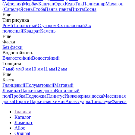
(Афзелия)
Мербау
Каштан
Орех
Кедр
Тик
Палисандр
Махагон
(Сапеле)
Ясень
Ятоба
Панга-панга
Пихта
Сосна
Еще
Тип рисунка
Ромб
1-полосный
С узором
3-х полосный
2-х
полосный
Квадрат
Камень
Еще
Фаска
Без фаски
Водостойкость
Влагостойкий
Водостойкий
Толщина
7 мм
8 мм
9 мм
10 мм
11 мм
12 мм
Еще
Блеск
Глянцевый
Полуматовый
Матовый
Ламинат
Паркетная доска
Виниловый
пол
Пробка
Подложка
Плинтус
Инженерная доска
Массивная
доска
Пороги
Паркетная химия
Аксессуары
Линолеум
Фанера
Главная
Каталог
Ламинат
Alloc
Original