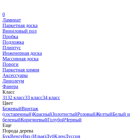
0
Ламинат
Паркетная доска
Виниловый пол
Пробка
Подложка
Плинтус
Инженерная доска
Массивная доска
Пороги
Паркетная химия
Аксессуары
Линолеум
Фанера
Класс
31
32 класс
33 класс
34 класс
Цвет
Бежевый
Винтаж
(состаренный)
Красный
Золотистый
Розовый
Желтый
Белый и
беленый
Коричневый
Голубой
Черный
Еще
Порода дерева
Бук
Венге
Вяз (Ильм)
Дуб
Клен
Дуссия