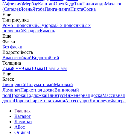
(Афзелия)
Мербау
Каштан
Орех
Кедр
Тик
Палисандр
Махагон
(Сапеле)
Ясень
Ятоба
Панга-панга
Пихта
Сосна
Еще
Тип рисунка
Ромб
1-полосный
С узором
3-х полосный
2-х
полосный
Квадрат
Камень
Еще
Фаска
Без фаски
Водостойкость
Влагостойкий
Водостойкий
Толщина
7 мм
8 мм
9 мм
10 мм
11 мм
12 мм
Еще
Блеск
Глянцевый
Полуматовый
Матовый
Ламинат
Паркетная доска
Виниловый
пол
Пробка
Подложка
Плинтус
Инженерная доска
Массивная
доска
Пороги
Паркетная химия
Аксессуары
Линолеум
Фанера
Главная
Каталог
Ламинат
Alloc
Original