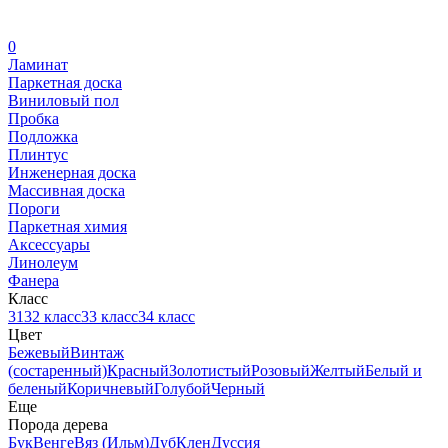
0
Ламинат
Паркетная доска
Виниловый пол
Пробка
Подложка
Плинтус
Инженерная доска
Массивная доска
Пороги
Паркетная химия
Аксессуары
Линолеум
Фанера
Класс
31
32 класс
33 класс
34 класс
Цвет
Бежевый
Винтаж
(состаренный)
Красный
Золотистый
Розовый
Желтый
Белый и
беленый
Коричневый
Голубой
Черный
Еще
Порода дерева
Бук
Венге
Вяз (Ильм)
Дуб
Клен
Дуссия