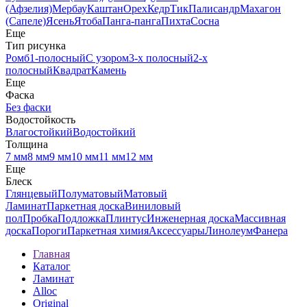
(Афзелия)
Мербау
Каштан
Орех
Кедр
Тик
Палисандр
Махагон
(Сапеле)
Ясень
Ятоба
Панга-панга
Пихта
Сосна
Еще
Тип рисунка
Ромб
1-полосный
С узором
3-х полосный
2-х
полосный
Квадрат
Камень
Еще
Фаска
Без фаски
Водостойкость
Влагостойкий
Водостойкий
Толщина
7 мм
8 мм
9 мм
10 мм
11 мм
12 мм
Еще
Блеск
Глянцевый
Полуматовый
Матовый
Ламинат
Паркетная доска
Виниловый
пол
Пробка
Подложка
Плинтус
Инженерная доска
Массивная
доска
Пороги
Паркетная химия
Аксессуары
Линолеум
Фанера
Главная
Каталог
Ламинат
Alloc
Original