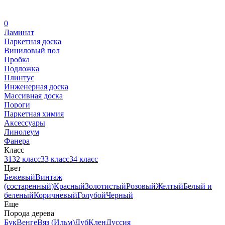
0
Ламинат
Паркетная доска
Виниловый пол
Пробка
Подложка
Плинтус
Инженерная доска
Массивная доска
Пороги
Паркетная химия
Аксессуары
Линолеум
Фанера
Класс
31
32 класс
33 класс
34 класс
Цвет
Бежевый
Винтаж
(состаренный)
Красный
Золотистый
Розовый
Желтый
Белый и
беленый
Коричневый
Голубой
Черный
Еще
Порода дерева
Бук
Венге
Вяз (Ильм)
Дуб
Клен
Дуссия