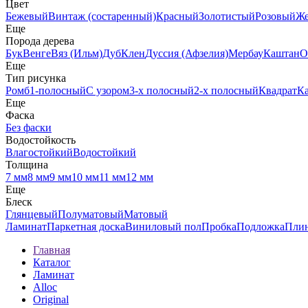
Цвет
Бежевый
Винтаж (состаренный)
Красный
Золотистый
Розовый
Ж
Еще
Порода дерева
Бук
Венге
Вяз (Ильм)
Дуб
Клен
Дуссия (Афзелия)
Мербау
Каштан
О
Еще
Тип рисунка
Ромб
1-полосный
С узором
3-х полосный
2-х полосный
Квадрат
К
Еще
Фаска
Без фаски
Водостойкость
Влагостойкий
Водостойкий
Толщина
7 мм
8 мм
9 мм
10 мм
11 мм
12 мм
Еще
Блеск
Глянцевый
Полуматовый
Матовый
Ламинат
Паркетная доска
Виниловый пол
Пробка
Подложка
Пли
Главная
Каталог
Ламинат
Alloc
Original