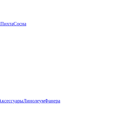
а
Пихта
Сосна
Аксессуары
Линолеум
Фанера