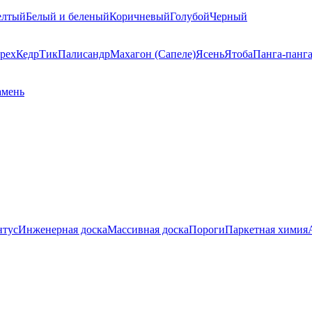
елтый
Белый и беленый
Коричневый
Голубой
Черный
рех
Кедр
Тик
Палисандр
Махагон (Сапеле)
Ясень
Ятоба
Панга-панг
амень
нтус
Инженерная доска
Массивная доска
Пороги
Паркетная химия