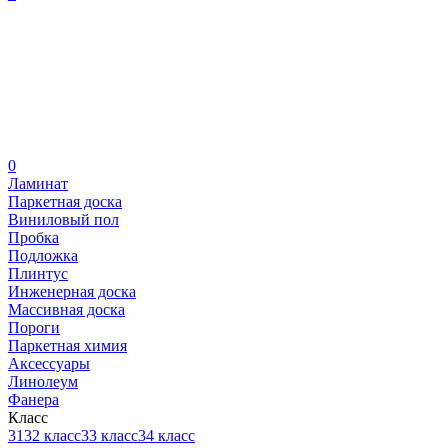
0
Ламинат
Паркетная доска
Виниловый пол
Пробка
Подложка
Плинтус
Инженерная доска
Массивная доска
Пороги
Паркетная химия
Аксессуары
Линолеум
Фанера
Класс
31
32 класс
33 класс
34 класс