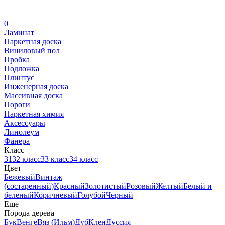
0
Ламинат
Паркетная доска
Виниловый пол
Пробка
Подложка
Плинтус
Инженерная доска
Массивная доска
Пороги
Паркетная химия
Аксессуары
Линолеум
Фанера
Класс
31
32 класс
33 класс
34 класс
Цвет
Бежевый
Винтаж
(состаренный)
Красный
Золотистый
Розовый
Желтый
Белый и
беленый
Коричневый
Голубой
Черный
Еще
Порода дерева
Бук
Венге
Вяз (Ильм)
Дуб
Клен
Дуссия