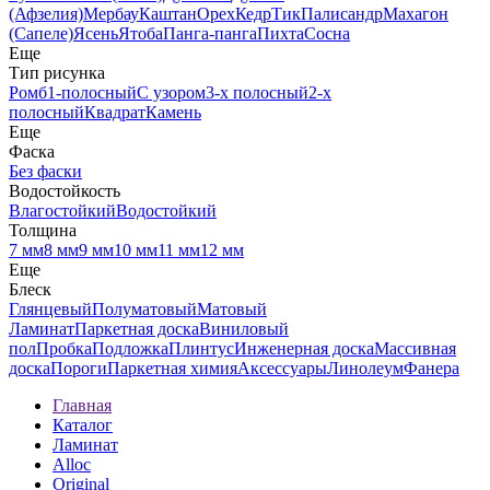
(Афзелия)
Мербау
Каштан
Орех
Кедр
Тик
Палисандр
Махагон
(Сапеле)
Ясень
Ятоба
Панга-панга
Пихта
Сосна
Еще
Тип рисунка
Ромб
1-полосный
С узором
3-х полосный
2-х
полосный
Квадрат
Камень
Еще
Фаска
Без фаски
Водостойкость
Влагостойкий
Водостойкий
Толщина
7 мм
8 мм
9 мм
10 мм
11 мм
12 мм
Еще
Блеск
Глянцевый
Полуматовый
Матовый
Ламинат
Паркетная доска
Виниловый
пол
Пробка
Подложка
Плинтус
Инженерная доска
Массивная
доска
Пороги
Паркетная химия
Аксессуары
Линолеум
Фанера
Главная
Каталог
Ламинат
Alloc
Original