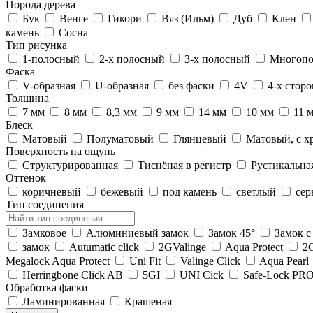
Порода дерева
Бук
Венге
Гикори
Вяз (Ильм)
Дуб
Клен
камень
Сосна
Тип рисунка
1-полосный
2-х полосный
3-х полосный
Многоп
Фаска
V-образная
U-образная
без фаски
4V
4-х стор
Толщина
7 мм
8 мм
8,3 мм
9 мм
14 мм
10 мм
11 
Блеск
Матовый
Полуматовый
Глянцевый
Матовый, с х
Поверхность на ощупь
Структурированная
Тиснёная в регистр
Рустикальна
Оттенок
коричневый
бежевый
под камень
светлый
се
Тип соединения
Замковое
Алюминиевый замок
Замок 45°
Замок 
замок
Autumatic click
2GValinge
Aqua Protect
2
Megalock Aqua Protect
Uni Fit
Valinge Click
Aqua Pearl
Herringbone Click AB
5GI
UNI Cick
Safe-Lock PR
Обработка фаски
Ламинированная
Крашеная