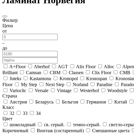
Ламинат Норвегия
Фильтр
Цена
от
–
до
A+Floor
Aberhof
AGT
Alix Floor
Alloc
Alpen
Brilliant
Camsan
CBM
Classen
Clix Floor
CMB
Juteks
Kastamonu
Kronopol
Kronospan
Kronosta
Floor
My Step
Next Step
Norland
Paradise
Parad
Varioclic
Versale
Vintage
Westerhof
Woodstyle
Страна
Австрия
Беларусь
Бельгия
Германия
Китай
Класс
32
33
34
Цвет
шоколадный
св. серый.
темно-серый.
светло-сер
Коричневый
Винтаж (состаренный)
Смешанные цвета