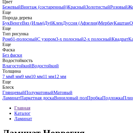
Цвет
Бежевый
Винтаж (состаренный)
Красный
Золотистый
Розовый
Ж
Еще
Порода дерева
Бук
Венге
Вяз (Ильм)
Дуб
Клен
Дуссия (Афзелия)
Мербау
Каштан
О
Еще
Тип рисунка
Ромб
1-полосный
С узором
3-х полосный
2-х полосный
Квадрат
К
Еще
Фаска
Без фаски
Водостойкость
Влагостойкий
Водостойкий
Толщина
7 мм
8 мм
9 мм
10 мм
11 мм
12 мм
Еще
Блеск
Глянцевый
Полуматовый
Матовый
Ламинат
Паркетная доска
Виниловый пол
Пробка
Подложка
Пли
Главная
Каталог
Ламинат