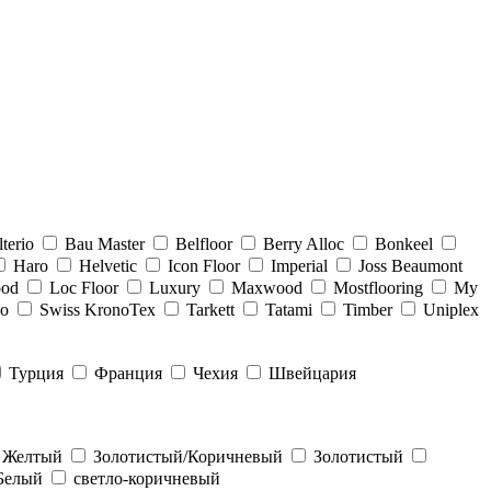
lterio
Bau Master
Belfloor
Berry Alloc
Bonkeel
Haro
Helvetic
Icon Floor
Imperial
Joss Beaumont
ood
Loc Floor
Luxury
Maxwood
Mostflooring
My
no
Swiss KronoTex
Tarkett
Tatami
Timber
Uniplex
Турция
Франция
Чехия
Швейцария
Желтый
Золотистый/Коричневый
Золотистый
Белый
светло-коричневый