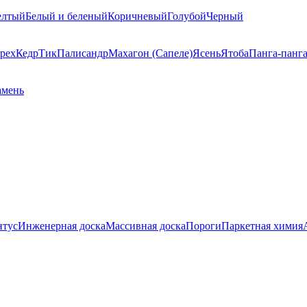
елтый
Белый и беленый
Коричневый
Голубой
Черный
рех
Кедр
Тик
Палисандр
Махагон (Сапеле)
Ясень
Ятоба
Панга-панг
амень
нтус
Инженерная доска
Массивная доска
Пороги
Паркетная химия