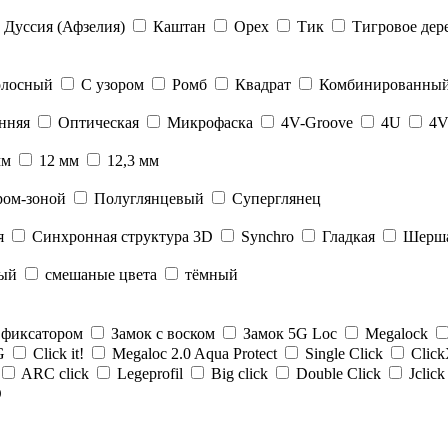
Дуссия (Афзелия)
Каштан
Орех
Тик
Тигровое дер
олосный
С узором
Ромб
Квадрат
Комбинированны
онняя
Оптическая
Микрофаска
4V-Groove
4U
4V
мм
12 мм
12,3 мм
ром-зоной
Полуглянцевый
Суперглянец
я
Cинхронная структура 3D
Synchro
Гладкая
Шерш
рый
смешаные цвета
тёмный
с фиксатором
Замок с воском
Замок 5G Loc
Megalock
G
Click it!
Megaloc 2.0 Aqua Protect
Single Click
Clic
ARC click
Legeprofil
Big click
Double Click
Jclic
O