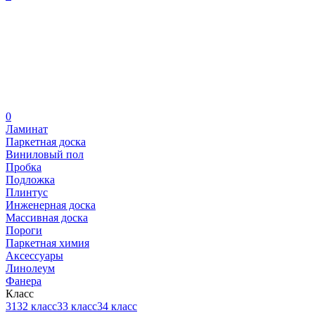
0
Ламинат
Паркетная доска
Виниловый пол
Пробка
Подложка
Плинтус
Инженерная доска
Массивная доска
Пороги
Паркетная химия
Аксессуары
Линолеум
Фанера
Класс
31
32 класс
33 класс
34 класс