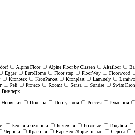
dorf
Alpine Floor
Alpine Floor by Classen
Alsafloor
Ba
Egger
EuroHome
Floor step
FloorWay
Floorwood
r
Kronotex
KronParket
Kronplast
Laminely
Lamiw
or
Peli
Proteco
Rooms
Sensa
Sunrise
Swiss Kro
Винлерк
Норвегия
Польша
Португалия
Россия
Румыния
ый.
Белый и беленый
Бежевый
Розовый
Голубой
Черный
Красный
Карамель/Коричневый
Серый