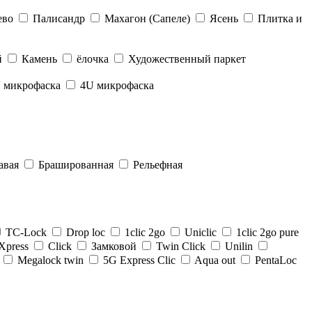
ево
Палисандр
Махагон (Сапеле)
Ясень
Плитка и
й
Камень
ёлочка
Художественный паркет
 микрофаска
4U микрофаска
авая
Брашированная
Рельефная
TС-Lock
Drop loc
1clic 2go
Uniclic
1clic 2go pure
kXpress
Click
Замковой
Twin Click
Unilin
k
Megalock twin
5G Express Clic
Aqua out
PentaLoc