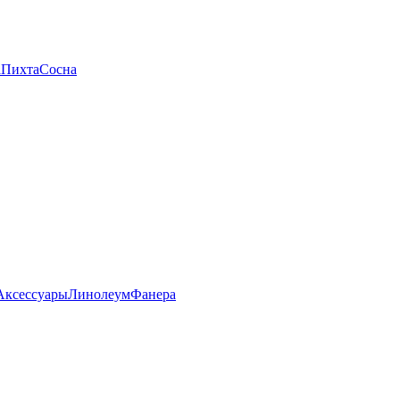
а
Пихта
Сосна
Аксессуары
Линолеум
Фанера