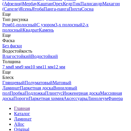
(Афзелия)
Мербау
Каштан
Орех
Кедр
Тик
Палисандр
Махагон
(Сапеле)
Ясень
Ятоба
Панга-панга
Пихта
Сосна
Еще
Тип рисунка
Ромб
1-полосный
С узором
3-х полосный
2-х
полосный
Квадрат
Камень
Еще
Фаска
Без фаски
Водостойкость
Влагостойкий
Водостойкий
Толщина
7 мм
8 мм
9 мм
10 мм
11 мм
12 мм
Еще
Блеск
Глянцевый
Полуматовый
Матовый
Ламинат
Паркетная доска
Виниловый
пол
Пробка
Подложка
Плинтус
Инженерная доска
Массивная
доска
Пороги
Паркетная химия
Аксессуары
Линолеум
Фанера
Главная
Каталог
Ламинат
Alloc
Original