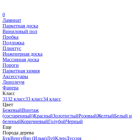
0
Ламинат
Паркетная доска
Виниловый пол
Пробка
Подложка
Плинтус
Инженерная доска
Массивная доска
Пороги
Паркетная химия
Аксессуары
Линолеум
Фанера
Класс
31
32 класс
33 класс
34 класс
Цвет
Бежевый
Винтаж
(состаренный)
Красный
Золотистый
Розовый
Желтый
Белый и
беленый
Коричневый
Голубой
Черный
Еще
Порода дерева
Бук
Венге
Вяз (Ильм)
Дуб
Клен
Дуссия