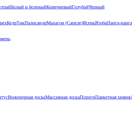
елтый
Белый и беленый
Коричневый
Голубой
Черный
рех
Кедр
Тик
Палисандр
Махагон (Сапеле)
Ясень
Ятоба
Панга-панг
амень
нтус
Инженерная доска
Массивная доска
Пороги
Паркетная химия