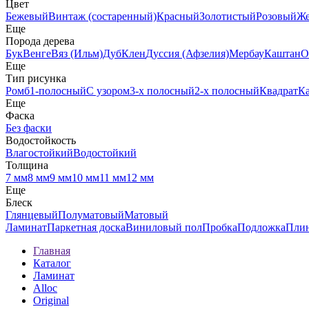
Цвет
Бежевый
Винтаж (состаренный)
Красный
Золотистый
Розовый
Ж
Еще
Порода дерева
Бук
Венге
Вяз (Ильм)
Дуб
Клен
Дуссия (Афзелия)
Мербау
Каштан
О
Еще
Тип рисунка
Ромб
1-полосный
С узором
3-х полосный
2-х полосный
Квадрат
К
Еще
Фаска
Без фаски
Водостойкость
Влагостойкий
Водостойкий
Толщина
7 мм
8 мм
9 мм
10 мм
11 мм
12 мм
Еще
Блеск
Глянцевый
Полуматовый
Матовый
Ламинат
Паркетная доска
Виниловый пол
Пробка
Подложка
Пли
Главная
Каталог
Ламинат
Alloc
Original