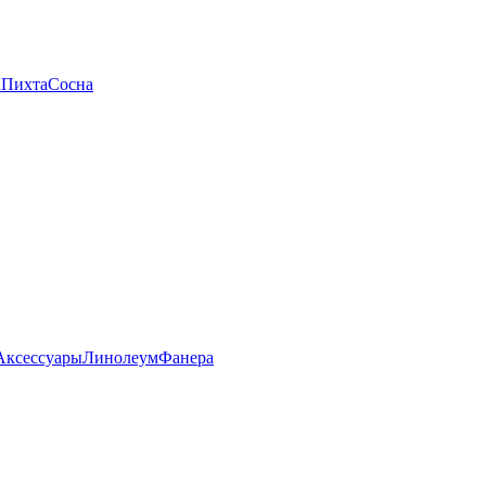
а
Пихта
Сосна
Аксессуары
Линолеум
Фанера