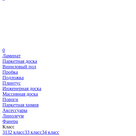
0
Ламинат
Паркетная доска
Виниловый пол
Пробка
Подложка
Плинтус
Инженерная доска
Массивная доска
Пороги
Паркетная химия
Аксессуары
Линолеум
Фанера
Класс
31
32 класс
33 класс
34 класс