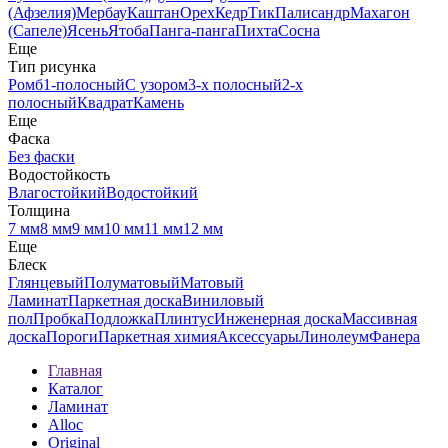
(Афзелия)
Мербау
Каштан
Орех
Кедр
Тик
Палисандр
Махагон
(Сапеле)
Ясень
Ятоба
Панга-панга
Пихта
Сосна
Еще
Тип рисунка
Ромб
1-полосный
С узором
3-х полосный
2-х
полосный
Квадрат
Камень
Еще
Фаска
Без фаски
Водостойкость
Влагостойкий
Водостойкий
Толщина
7 мм
8 мм
9 мм
10 мм
11 мм
12 мм
Еще
Блеск
Глянцевый
Полуматовый
Матовый
Ламинат
Паркетная доска
Виниловый
пол
Пробка
Подложка
Плинтус
Инженерная доска
Массивная
доска
Пороги
Паркетная химия
Аксессуары
Линолеум
Фанера
Главная
Каталог
Ламинат
Alloc
Original