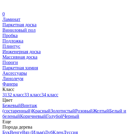
0
Ламинат
Паркетная доска
Виниловый пол
Пробка
Подложка
Плинтус
Инженерная доска
Массивная доска
Пороги
Паркетная химия
Аксессуары
Линолеум
Фанера
Класс
31
32 класс
33 класс
34 класс
Цвет
Бежевый
Винтаж
(состаренный)
Красный
Золотистый
Розовый
Желтый
Белый и
беленый
Коричневый
Голубой
Черный
Еще
Порода дерева
Бук
Венге
Вяз (Ильм)
Дуб
Клен
Дуссия