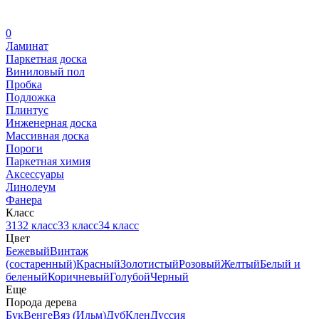
0
Ламинат
Паркетная доска
Виниловый пол
Пробка
Подложка
Плинтус
Инженерная доска
Массивная доска
Пороги
Паркетная химия
Аксессуары
Линолеум
Фанера
Класс
31
32 класс
33 класс
34 класс
Цвет
Бежевый
Винтаж
(состаренный)
Красный
Золотистый
Розовый
Желтый
Белый и
беленый
Коричневый
Голубой
Черный
Еще
Порода дерева
Бук
Венге
Вяз (Ильм)
Дуб
Клен
Дуссия