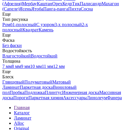
(Афзелия)
Мербау
Каштан
Орех
Кедр
Тик
Палисандр
Махагон
(Сапеле)
Ясень
Ятоба
Панга-панга
Пихта
Сосна
Еще
Тип рисунка
Ромб
1-полосный
С узором
3-х полосный
2-х
полосный
Квадрат
Камень
Еще
Фаска
Без фаски
Водостойкость
Влагостойкий
Водостойкий
Толщина
7 мм
8 мм
9 мм
10 мм
11 мм
12 мм
Еще
Блеск
Глянцевый
Полуматовый
Матовый
Ламинат
Паркетная доска
Виниловый
пол
Пробка
Подложка
Плинтус
Инженерная доска
Массивная
доска
Пороги
Паркетная химия
Аксессуары
Линолеум
Фанера
Главная
Каталог
Ламинат
Alloc
Original