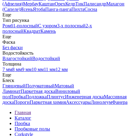
(Афзелия)
Мербау
Каштан
Орех
Кедр
Тик
Палисандр
Махагон
(Сапеле)
Ясень
Ятоба
Панга-панга
Пихта
Сосна
Еще
Тип рисунка
Ромб
1-полосный
С узором
3-х полосный
2-х
полосный
Квадрат
Камень
Еще
Фаска
Без фаски
Водостойкость
Влагостойкий
Водостойкий
Толщина
7 мм
8 мм
9 мм
10 мм
11 мм
12 мм
Еще
Блеск
Глянцевый
Полуматовый
Матовый
Ламинат
Паркетная доска
Виниловый
пол
Пробка
Подложка
Плинтус
Инженерная доска
Массивная
доска
Пороги
Паркетная химия
Аксессуары
Линолеум
Фанера
Главная
Каталог
Пробка
Пробковые полы
Corkstyle