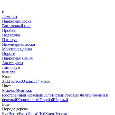
0
Ламинат
Паркетная доска
Виниловый пол
Пробка
Подложка
Плинтус
Инженерная доска
Массивная доска
Пороги
Паркетная химия
Аксессуары
Линолеум
Фанера
Класс
31
32 класс
33 класс
34 класс
Цвет
Бежевый
Винтаж
(состаренный)
Красный
Золотистый
Розовый
Желтый
Белый и
беленый
Коричневый
Голубой
Черный
Еще
Порода дерева
Бук
Венге
Вяз (Ильм)
Дуб
Клен
Дуссия