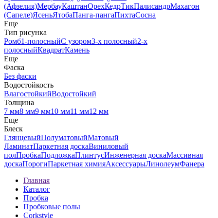
(Афзелия)
Мербау
Каштан
Орех
Кедр
Тик
Палисандр
Махагон
(Сапеле)
Ясень
Ятоба
Панга-панга
Пихта
Сосна
Еще
Тип рисунка
Ромб
1-полосный
С узором
3-х полосный
2-х
полосный
Квадрат
Камень
Еще
Фаска
Без фаски
Водостойкость
Влагостойкий
Водостойкий
Толщина
7 мм
8 мм
9 мм
10 мм
11 мм
12 мм
Еще
Блеск
Глянцевый
Полуматовый
Матовый
Ламинат
Паркетная доска
Виниловый
пол
Пробка
Подложка
Плинтус
Инженерная доска
Массивная
доска
Пороги
Паркетная химия
Аксессуары
Линолеум
Фанера
Главная
Каталог
Пробка
Пробковые полы
Corkstyle