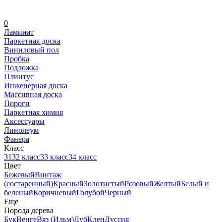
0
Ламинат
Паркетная доска
Виниловый пол
Пробка
Подложка
Плинтус
Инженерная доска
Массивная доска
Пороги
Паркетная химия
Аксессуары
Линолеум
Фанера
Класс
31
32 класс
33 класс
34 класс
Цвет
Бежевый
Винтаж
(состаренный)
Красный
Золотистый
Розовый
Желтый
Белый и
беленый
Коричневый
Голубой
Черный
Еще
Порода дерева
Бук
Венге
Вяз (Ильм)
Дуб
Клен
Дуссия