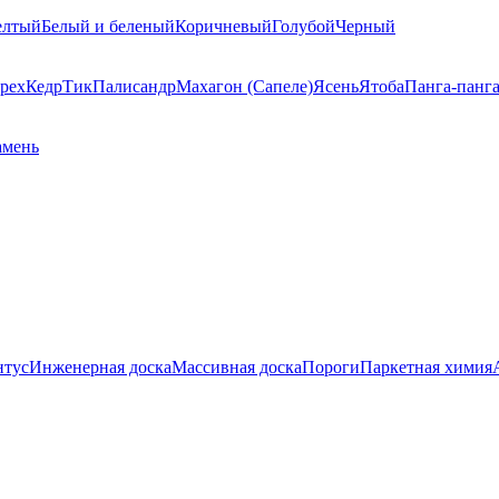
елтый
Белый и беленый
Коричневый
Голубой
Черный
рех
Кедр
Тик
Палисандр
Махагон (Сапеле)
Ясень
Ятоба
Панга-панг
амень
нтус
Инженерная доска
Массивная доска
Пороги
Паркетная химия