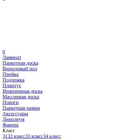
0
Ламинат
Паркетная доска
Виниловый пол
Пробка
Подложка
Плинтус
Инженерная доска
Массивная доска
Пороги
Паркетная химия
Аксессуары
Линолеум
Фанера
Класс
31
32 класс
33 класс
34 класс