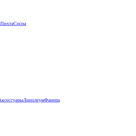
а
Пихта
Сосна
Аксессуары
Линолеум
Фанера