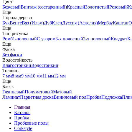
Цвет
Бежевый
Винтаж (состаренный)
Красный
Золотистый
Розовый
Ж
Еще
Порода дерева
Бук
Венге
Вяз (Ильм)
Дуб
Клен
Дуссия (Афзелия)
Мербау
Каштан
О
Еще
Тип рисунка
Ромб
1-полосный
С узором
3-х полосный
2-х полосный
Квадрат
К
Еще
Фаска
Без фаски
Водостойкость
Влагостойкий
Водостойкий
Толщина
7 мм
8 мм
9 мм
10 мм
11 мм
12 мм
Еще
Блеск
Глянцевый
Полуматовый
Матовый
Ламинат
Паркетная доска
Виниловый пол
Пробка
Подложка
Пли
Главная
Каталог
Пробка
Пробковые полы
Corkstyle