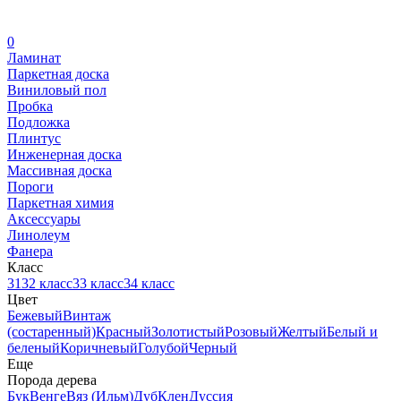
0
Ламинат
Паркетная доска
Виниловый пол
Пробка
Подложка
Плинтус
Инженерная доска
Массивная доска
Пороги
Паркетная химия
Аксессуары
Линолеум
Фанера
Класс
31
32 класс
33 класс
34 класс
Цвет
Бежевый
Винтаж
(состаренный)
Красный
Золотистый
Розовый
Желтый
Белый и
беленый
Коричневый
Голубой
Черный
Еще
Порода дерева
Бук
Венге
Вяз (Ильм)
Дуб
Клен
Дуссия