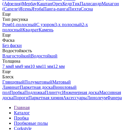
(Афзелия)
Мербау
Каштан
Орех
Кедр
Тик
Палисандр
Махагон
(Сапеле)
Ясень
Ятоба
Панга-панга
Пихта
Сосна
Еще
Тип рисунка
Ромб
1-полосный
С узором
3-х полосный
2-х
полосный
Квадрат
Камень
Еще
Фаска
Без фаски
Водостойкость
Влагостойкий
Водостойкий
Толщина
7 мм
8 мм
9 мм
10 мм
11 мм
12 мм
Еще
Блеск
Глянцевый
Полуматовый
Матовый
Ламинат
Паркетная доска
Виниловый
пол
Пробка
Подложка
Плинтус
Инженерная доска
Массивная
доска
Пороги
Паркетная химия
Аксессуары
Линолеум
Фанера
Главная
Каталог
Пробка
Пробковые полы
Corkstyle