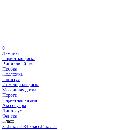
0
Ламинат
Паркетная доска
Виниловый пол
Пробка
Подложка
Плинтус
Инженерная доска
Массивная доска
Пороги
Паркетная химия
Аксессуары
Линолеум
Фанера
Класс
31
32 класс
33 класс
34 класс