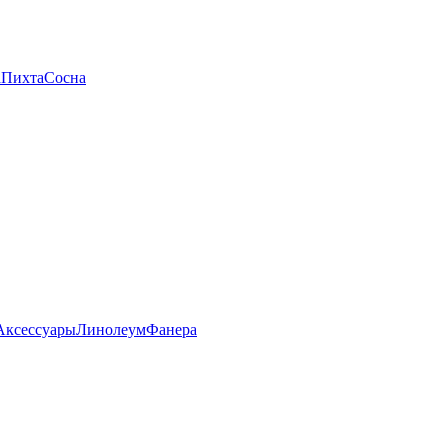
а
Пихта
Сосна
Аксессуары
Линолеум
Фанера