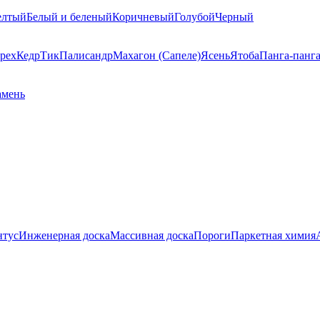
елтый
Белый и беленый
Коричневый
Голубой
Черный
рех
Кедр
Тик
Палисандр
Махагон (Сапеле)
Ясень
Ятоба
Панга-панг
амень
нтус
Инженерная доска
Массивная доска
Пороги
Паркетная химия