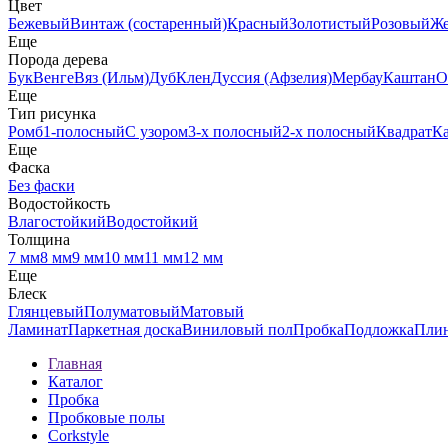
Цвет
Бежевый
Винтаж (состаренный)
Красный
Золотистый
Розовый
Ж
Еще
Порода дерева
Бук
Венге
Вяз (Ильм)
Дуб
Клен
Дуссия (Афзелия)
Мербау
Каштан
О
Еще
Тип рисунка
Ромб
1-полосный
С узором
3-х полосный
2-х полосный
Квадрат
К
Еще
Фаска
Без фаски
Водостойкость
Влагостойкий
Водостойкий
Толщина
7 мм
8 мм
9 мм
10 мм
11 мм
12 мм
Еще
Блеск
Глянцевый
Полуматовый
Матовый
Ламинат
Паркетная доска
Виниловый пол
Пробка
Подложка
Пли
Главная
Каталог
Пробка
Пробковые полы
Corkstyle