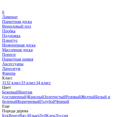
0
Ламинат
Паркетная доска
Виниловый пол
Пробка
Подложка
Плинтус
Инженерная доска
Массивная доска
Пороги
Паркетная химия
Аксессуары
Линолеум
Фанера
Класс
31
32 класс
33 класс
34 класс
Цвет
Бежевый
Винтаж
(состаренный)
Красный
Золотистый
Розовый
Желтый
Белый и
беленый
Коричневый
Голубой
Черный
Еще
Порода дерева
Бук
Венге
Вяз (Ильм)
Дуб
Клен
Дуссия