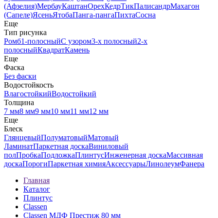
(Афзелия)
Мербау
Каштан
Орех
Кедр
Тик
Палисандр
Махагон
(Сапеле)
Ясень
Ятоба
Панга-панга
Пихта
Сосна
Еще
Тип рисунка
Ромб
1-полосный
С узором
3-х полосный
2-х
полосный
Квадрат
Камень
Еще
Фаска
Без фаски
Водостойкость
Влагостойкий
Водостойкий
Толщина
7 мм
8 мм
9 мм
10 мм
11 мм
12 мм
Еще
Блеск
Глянцевый
Полуматовый
Матовый
Ламинат
Паркетная доска
Виниловый
пол
Пробка
Подложка
Плинтус
Инженерная доска
Массивная
доска
Пороги
Паркетная химия
Аксессуары
Линолеум
Фанера
Главная
Каталог
Плинтус
Classen
Classen МДФ Престиж 80 мм