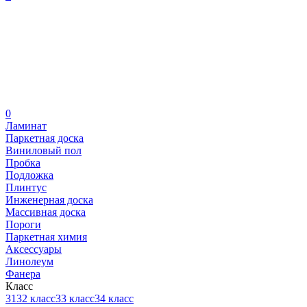
0
Ламинат
Паркетная доска
Виниловый пол
Пробка
Подложка
Плинтус
Инженерная доска
Массивная доска
Пороги
Паркетная химия
Аксессуары
Линолеум
Фанера
Класс
31
32 класс
33 класс
34 класс