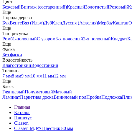
Цвет
Бежевый
Винтаж (состаренный)
Красный
Золотистый
Розовый
Ж
Еще
Порода дерева
Бук
Венге
Вяз (Ильм)
Дуб
Клен
Дуссия (Афзелия)
Мербау
Каштан
О
Еще
Тип рисунка
Ромб
1-полосный
С узором
3-х полосный
2-х полосный
Квадрат
К
Еще
Фаска
Без фаски
Водостойкость
Влагостойкий
Водостойкий
Толщина
7 мм
8 мм
9 мм
10 мм
11 мм
12 мм
Еще
Блеск
Глянцевый
Полуматовый
Матовый
Ламинат
Паркетная доска
Виниловый пол
Пробка
Подложка
Пли
Главная
Каталог
Плинтус
Classen
Classen МДФ Престиж 80 мм