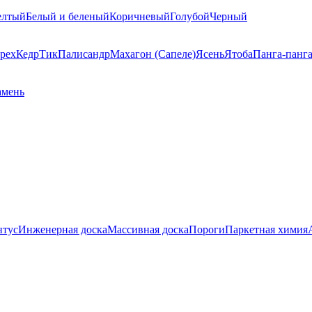
елтый
Белый и беленый
Коричневый
Голубой
Черный
рех
Кедр
Тик
Палисандр
Махагон (Сапеле)
Ясень
Ятоба
Панга-панг
амень
нтус
Инженерная доска
Массивная доска
Пороги
Паркетная химия