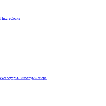
а
Пихта
Сосна
Аксессуары
Линолеум
Фанера