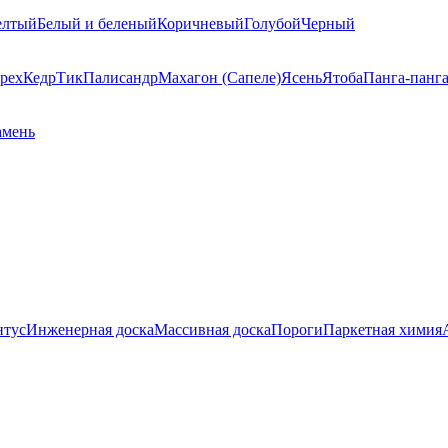
елтый
Белый и беленый
Коричневый
Голубой
Черный
рех
Кедр
Тик
Палисандр
Махагон (Сапеле)
Ясень
Ятоба
Панга-панг
амень
нтус
Инженерная доска
Массивная доска
Пороги
Паркетная химия