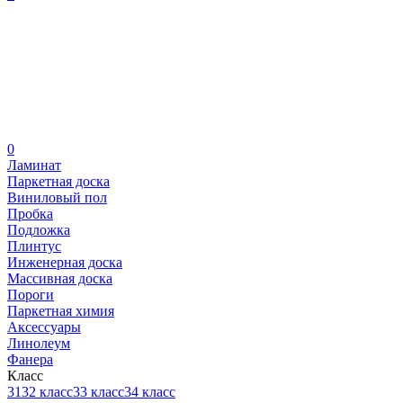
0
Ламинат
Паркетная доска
Виниловый пол
Пробка
Подложка
Плинтус
Инженерная доска
Массивная доска
Пороги
Паркетная химия
Аксессуары
Линолеум
Фанера
Класс
31
32 класс
33 класс
34 класс