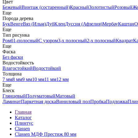
Цвет
Бежевый
Винтаж (состаренный)
Красный
Золотистый
Розовый
Ж
Еще
Порода дерева
Бук
Венге
Вяз (Ильм)
Дуб
Клен
Дуссия (Афзелия)
Мербау
Каштан
О
Еще
Тип рисунка
Ромб
1-полосный
С узором
3-х полосный
2-х полосный
Квадрат
К
Еще
Фаска
Без фаски
Водостойкость
Влагостойкий
Водостойкий
Толщина
7 мм
8 мм
9 мм
10 мм
11 мм
12 мм
Еще
Блеск
Глянцевый
Полуматовый
Матовый
Ламинат
Паркетная доска
Виниловый пол
Пробка
Подложка
Пли
Главная
Каталог
Плинтус
Classen
Classen МДФ Престиж 80 мм