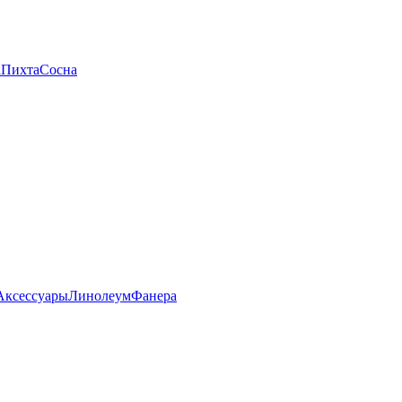
а
Пихта
Сосна
Аксессуары
Линолеум
Фанера