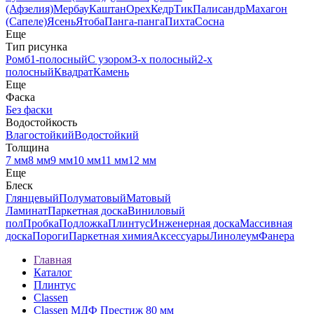
(Афзелия)
Мербау
Каштан
Орех
Кедр
Тик
Палисандр
Махагон
(Сапеле)
Ясень
Ятоба
Панга-панга
Пихта
Сосна
Еще
Тип рисунка
Ромб
1-полосный
С узором
3-х полосный
2-х
полосный
Квадрат
Камень
Еще
Фаска
Без фаски
Водостойкость
Влагостойкий
Водостойкий
Толщина
7 мм
8 мм
9 мм
10 мм
11 мм
12 мм
Еще
Блеск
Глянцевый
Полуматовый
Матовый
Ламинат
Паркетная доска
Виниловый
пол
Пробка
Подложка
Плинтус
Инженерная доска
Массивная
доска
Пороги
Паркетная химия
Аксессуары
Линолеум
Фанера
Главная
Каталог
Плинтус
Classen
Classen МДФ Престиж 80 мм