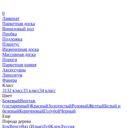
0
Ламинат
Паркетная доска
Виниловый пол
Пробка
Подложка
Плинтус
Инженерная доска
Массивная доска
Пороги
Паркетная химия
Аксессуары
Линолеум
Фанера
Класс
31
32 класс
33 класс
34 класс
Цвет
Бежевый
Винтаж
(состаренный)
Красный
Золотистый
Розовый
Желтый
Белый и
беленый
Коричневый
Голубой
Черный
Еще
Порода дерева
Бук
Венге
Вяз (Ильм)
Дуб
Клен
Дуссия