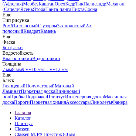
(Афзелия)
Мербау
Каштан
Орех
Кедр
Тик
Палисандр
Махагон
(Сапеле)
Ясень
Ятоба
Панга-панга
Пихта
Сосна
Еще
Тип рисунка
Ромб
1-полосный
С узором
3-х полосный
2-х
полосный
Квадрат
Камень
Еще
Фаска
Без фаски
Водостойкость
Влагостойкий
Водостойкий
Толщина
7 мм
8 мм
9 мм
10 мм
11 мм
12 мм
Еще
Блеск
Глянцевый
Полуматовый
Матовый
Ламинат
Паркетная доска
Виниловый
пол
Пробка
Подложка
Плинтус
Инженерная доска
Массивная
доска
Пороги
Паркетная химия
Аксессуары
Линолеум
Фанера
Главная
Каталог
Плинтус
Classen
Classen МДФ Престиж 80 мм