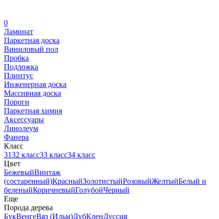
0
Ламинат
Паркетная доска
Виниловый пол
Пробка
Подложка
Плинтус
Инженерная доска
Массивная доска
Пороги
Паркетная химия
Аксессуары
Линолеум
Фанера
Класс
31
32 класс
33 класс
34 класс
Цвет
Бежевый
Винтаж
(состаренный)
Красный
Золотистый
Розовый
Желтый
Белый и
беленый
Коричневый
Голубой
Черный
Еще
Порода дерева
Бук
Венге
Вяз (Ильм)
Дуб
Клен
Дуссия