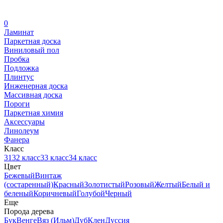
0
Ламинат
Паркетная доска
Виниловый пол
Пробка
Подложка
Плинтус
Инженерная доска
Массивная доска
Пороги
Паркетная химия
Аксессуары
Линолеум
Фанера
Класс
31
32 класс
33 класс
34 класс
Цвет
Бежевый
Винтаж
(состаренный)
Красный
Золотистый
Розовый
Желтый
Белый и
беленый
Коричневый
Голубой
Черный
Еще
Порода дерева
Бук
Венге
Вяз (Ильм)
Дуб
Клен
Дуссия