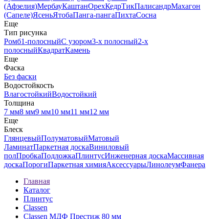
(Афзелия)
Мербау
Каштан
Орех
Кедр
Тик
Палисандр
Махагон
(Сапеле)
Ясень
Ятоба
Панга-панга
Пихта
Сосна
Еще
Тип рисунка
Ромб
1-полосный
С узором
3-х полосный
2-х
полосный
Квадрат
Камень
Еще
Фаска
Без фаски
Водостойкость
Влагостойкий
Водостойкий
Толщина
7 мм
8 мм
9 мм
10 мм
11 мм
12 мм
Еще
Блеск
Глянцевый
Полуматовый
Матовый
Ламинат
Паркетная доска
Виниловый
пол
Пробка
Подложка
Плинтус
Инженерная доска
Массивная
доска
Пороги
Паркетная химия
Аксессуары
Линолеум
Фанера
Главная
Каталог
Плинтус
Classen
Classen МДФ Престиж 80 мм