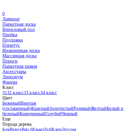
0
Ламинат
Паркетная доска
Виниловый пол
Пробка
Подложка
Плинтус
Инженерная доска
Массивная доска
Пороги
Паркетная химия
Аксессуары
Линолеум
Фанера
Класс
31
32 класс
33 класс
34 класс
Цвет
Бежевый
Винтаж
(состаренный)
Красный
Золотистый
Розовый
Желтый
Белый и
беленый
Коричневый
Голубой
Черный
Еще
Порода дерева
Бук
Венге
Вяз (Ильм)
Дуб
Клен
Дуссия