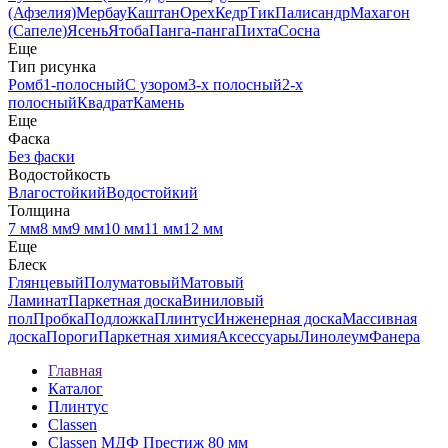
(Афзелия)
Мербау
Каштан
Орех
Кедр
Тик
Палисандр
Махагон
(Сапеле)
Ясень
Ятоба
Панга-панга
Пихта
Сосна
Еще
Тип рисунка
Ромб
1-полосный
С узором
3-х полосный
2-х
полосный
Квадрат
Камень
Еще
Фаска
Без фаски
Водостойкость
Влагостойкий
Водостойкий
Толщина
7 мм
8 мм
9 мм
10 мм
11 мм
12 мм
Еще
Блеск
Глянцевый
Полуматовый
Матовый
Ламинат
Паркетная доска
Виниловый
пол
Пробка
Подложка
Плинтус
Инженерная доска
Массивная
доска
Пороги
Паркетная химия
Аксессуары
Линолеум
Фанера
Главная
Каталог
Плинтус
Classen
Classen МДФ Престиж 80 мм