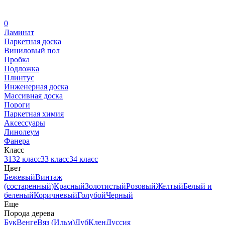
0
Ламинат
Паркетная доска
Виниловый пол
Пробка
Подложка
Плинтус
Инженерная доска
Массивная доска
Пороги
Паркетная химия
Аксессуары
Линолеум
Фанера
Класс
31
32 класс
33 класс
34 класс
Цвет
Бежевый
Винтаж
(состаренный)
Красный
Золотистый
Розовый
Желтый
Белый и
беленый
Коричневый
Голубой
Черный
Еще
Порода дерева
Бук
Венге
Вяз (Ильм)
Дуб
Клен
Дуссия