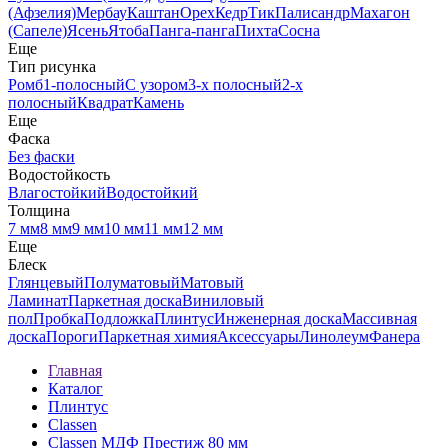
(Афзелия)
Мербау
Каштан
Орех
Кедр
Тик
Палисандр
Махагон
(Сапеле)
Ясень
Ятоба
Панга-панга
Пихта
Сосна
Еще
Тип рисунка
Ромб
1-полосный
С узором
3-х полосный
2-х
полосный
Квадрат
Камень
Еще
Фаска
Без фаски
Водостойкость
Влагостойкий
Водостойкий
Толщина
7 мм
8 мм
9 мм
10 мм
11 мм
12 мм
Еще
Блеск
Глянцевый
Полуматовый
Матовый
Ламинат
Паркетная доска
Виниловый
пол
Пробка
Подложка
Плинтус
Инженерная доска
Массивная
доска
Пороги
Паркетная химия
Аксессуары
Линолеум
Фанера
Главная
Каталог
Плинтус
Classen
Classen МДФ Престиж 80 мм