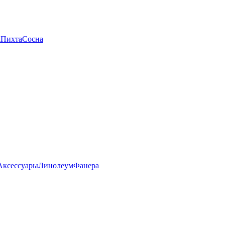
а
Пихта
Сосна
Аксессуары
Линолеум
Фанера