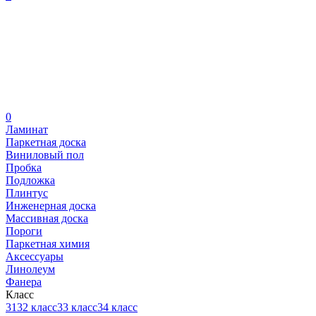
0
Ламинат
Паркетная доска
Виниловый пол
Пробка
Подложка
Плинтус
Инженерная доска
Массивная доска
Пороги
Паркетная химия
Аксессуары
Линолеум
Фанера
Класс
31
32 класс
33 класс
34 класс