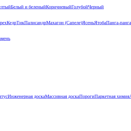
елтый
Белый и беленый
Коричневый
Голубой
Черный
рех
Кедр
Тик
Палисандр
Махагон (Сапеле)
Ясень
Ятоба
Панга-панг
амень
нтус
Инженерная доска
Массивная доска
Пороги
Паркетная химия