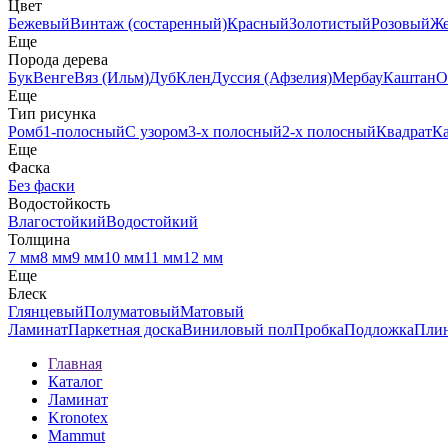
Цвет
Бежевый
Винтаж (состаренный)
Красный
Золотистый
Розовый
Ж
Еще
Порода дерева
Бук
Венге
Вяз (Ильм)
Дуб
Клен
Дуссия (Афзелия)
Мербау
Каштан
О
Еще
Тип рисунка
Ромб
1-полосный
С узором
3-х полосный
2-х полосный
Квадрат
К
Еще
Фаска
Без фаски
Водостойкость
Влагостойкий
Водостойкий
Толщина
7 мм
8 мм
9 мм
10 мм
11 мм
12 мм
Еще
Блеск
Глянцевый
Полуматовый
Матовый
Ламинат
Паркетная доска
Виниловый пол
Пробка
Подложка
Пли
Главная
Каталог
Ламинат
Kronotex
Mammut