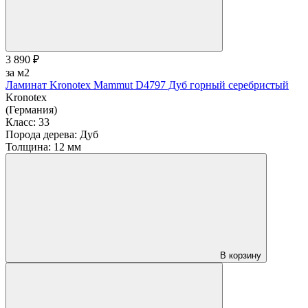
3 890 ₽
за м2
Ламинат Kronotex Mammut D4797 Дуб горный серебристый
Kronotex
(Германия)
Класс:
33
Порода дерева:
Дуб
Толщина:
12 мм
В корзину