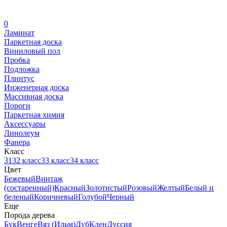
0
Ламинат
Паркетная доска
Виниловый пол
Пробка
Подложка
Плинтус
Инженерная доска
Массивная доска
Пороги
Паркетная химия
Аксессуары
Линолеум
Фанера
Класс
31
32 класс
33 класс
34 класс
Цвет
Бежевый
Винтаж
(состаренный)
Красный
Золотистый
Розовый
Желтый
Белый и
беленый
Коричневый
Голубой
Черный
Еще
Порода дерева
Бук
Венге
Вяз (Ильм)
Дуб
Клен
Дуссия