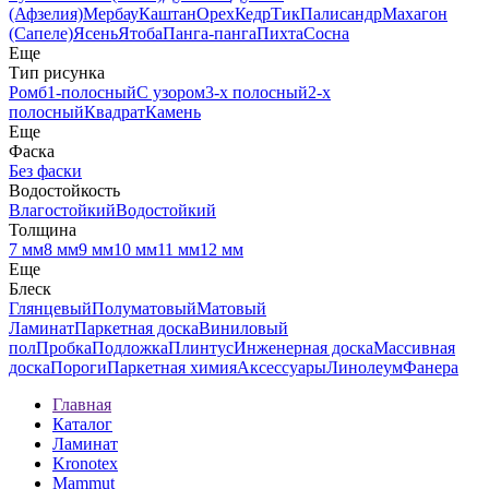
(Афзелия)
Мербау
Каштан
Орех
Кедр
Тик
Палисандр
Махагон
(Сапеле)
Ясень
Ятоба
Панга-панга
Пихта
Сосна
Еще
Тип рисунка
Ромб
1-полосный
С узором
3-х полосный
2-х
полосный
Квадрат
Камень
Еще
Фаска
Без фаски
Водостойкость
Влагостойкий
Водостойкий
Толщина
7 мм
8 мм
9 мм
10 мм
11 мм
12 мм
Еще
Блеск
Глянцевый
Полуматовый
Матовый
Ламинат
Паркетная доска
Виниловый
пол
Пробка
Подложка
Плинтус
Инженерная доска
Массивная
доска
Пороги
Паркетная химия
Аксессуары
Линолеум
Фанера
Главная
Каталог
Ламинат
Kronotex
Mammut