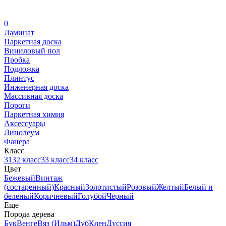
0
Ламинат
Паркетная доска
Виниловый пол
Пробка
Подложка
Плинтус
Инженерная доска
Массивная доска
Пороги
Паркетная химия
Аксессуары
Линолеум
Фанера
Класс
31
32 класс
33 класс
34 класс
Цвет
Бежевый
Винтаж
(состаренный)
Красный
Золотистый
Розовый
Желтый
Белый и
беленый
Коричневый
Голубой
Черный
Еще
Порода дерева
Бук
Венге
Вяз (Ильм)
Дуб
Клен
Дуссия