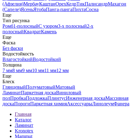
(Афзелия)
Мербау
Каштан
Орех
Кедр
Тик
Палисандр
Махагон
(Сапеле)
Ясень
Ятоба
Панга-панга
Пихта
Сосна
Еще
Тип рисунка
Ромб
1-полосный
С узором
3-х полосный
2-х
полосный
Квадрат
Камень
Еще
Фаска
Без фаски
Водостойкость
Влагостойкий
Водостойкий
Толщина
7 мм
8 мм
9 мм
10 мм
11 мм
12 мм
Еще
Блеск
Глянцевый
Полуматовый
Матовый
Ламинат
Паркетная доска
Виниловый
пол
Пробка
Подложка
Плинтус
Инженерная доска
Массивная
доска
Пороги
Паркетная химия
Аксессуары
Линолеум
Фанера
Главная
Каталог
Ламинат
Kronotex
Mammut