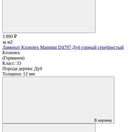
3 890 ₽
за м2
Ламинат Kronotex Mammut D4797 Дуб горный серебристый
Kronotex
(Германия)
Класс:
33
Порода дерева:
Дуб
Толщина:
12 мм
В корзину