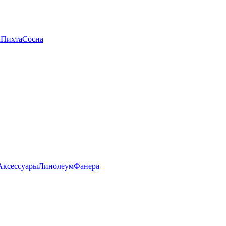
а
Пихта
Сосна
Аксессуары
Линолеум
Фанера