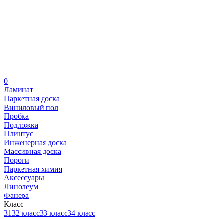
0
Ламинат
Паркетная доска
Виниловый пол
Пробка
Подложка
Плинтус
Инженерная доска
Массивная доска
Пороги
Паркетная химия
Аксессуары
Линолеум
Фанера
Класс
31
32 класс
33 класс
34 класс