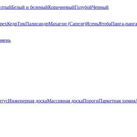
елтый
Белый и беленый
Коричневый
Голубой
Черный
рех
Кедр
Тик
Палисандр
Махагон (Сапеле)
Ясень
Ятоба
Панга-панг
амень
нтус
Инженерная доска
Массивная доска
Пороги
Паркетная химия