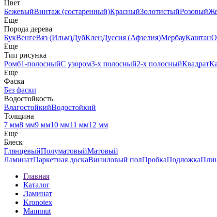
Цвет
Бежевый
Винтаж (состаренный)
Красный
Золотистый
Розовый
Ж
Еще
Порода дерева
Бук
Венге
Вяз (Ильм)
Дуб
Клен
Дуссия (Афзелия)
Мербау
Каштан
О
Еще
Тип рисунка
Ромб
1-полосный
С узором
3-х полосный
2-х полосный
Квадрат
К
Еще
Фаска
Без фаски
Водостойкость
Влагостойкий
Водостойкий
Толщина
7 мм
8 мм
9 мм
10 мм
11 мм
12 мм
Еще
Блеск
Глянцевый
Полуматовый
Матовый
Ламинат
Паркетная доска
Виниловый пол
Пробка
Подложка
Пли
Главная
Каталог
Ламинат
Kronotex
Mammut