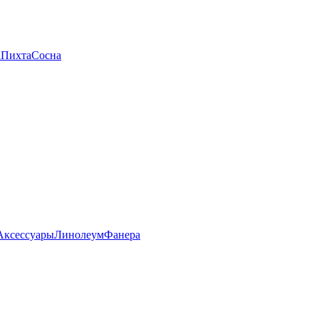
а
Пихта
Сосна
Аксессуары
Линолеум
Фанера