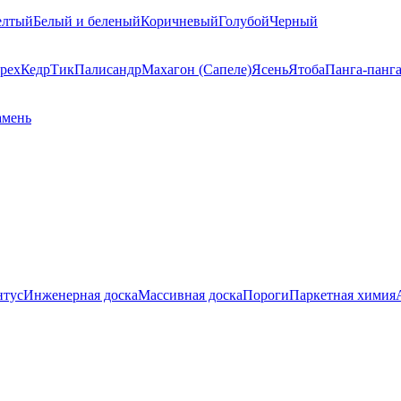
елтый
Белый и беленый
Коричневый
Голубой
Черный
рех
Кедр
Тик
Палисандр
Махагон (Сапеле)
Ясень
Ятоба
Панга-панг
амень
нтус
Инженерная доска
Массивная доска
Пороги
Паркетная химия