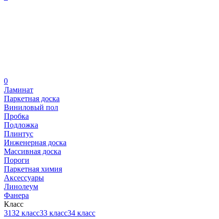
0
Ламинат
Паркетная доска
Виниловый пол
Пробка
Подложка
Плинтус
Инженерная доска
Массивная доска
Пороги
Паркетная химия
Аксессуары
Линолеум
Фанера
Класс
31
32 класс
33 класс
34 класс