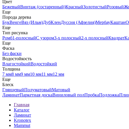
Цвет
Бежевый
Винтаж (состаренный)
Красный
Золотистый
Розовый
Ж
Еще
Порода дерева
Бук
Венге
Вяз (Ильм)
Дуб
Клен
Дуссия (Афзелия)
Мербау
Каштан
О
Еще
Тип рисунка
Ромб
1-полосный
С узором
3-х полосный
2-х полосный
Квадрат
К
Еще
Фаска
Без фаски
Водостойкость
Влагостойкий
Водостойкий
Толщина
7 мм
8 мм
9 мм
10 мм
11 мм
12 мм
Еще
Блеск
Глянцевый
Полуматовый
Матовый
Ламинат
Паркетная доска
Виниловый пол
Пробка
Подложка
Пли
Главная
Каталог
Ламинат
Kronotex
Mammut