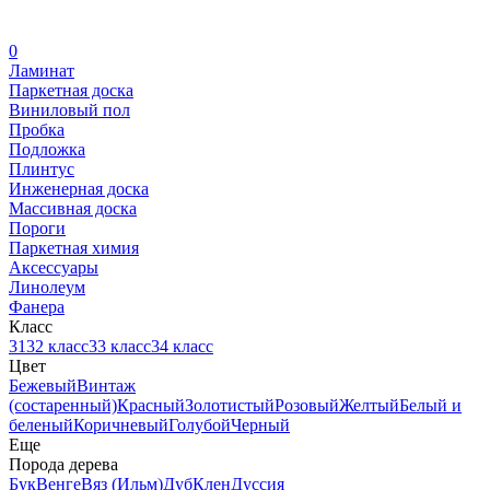
0
Ламинат
Паркетная доска
Виниловый пол
Пробка
Подложка
Плинтус
Инженерная доска
Массивная доска
Пороги
Паркетная химия
Аксессуары
Линолеум
Фанера
Класс
31
32 класс
33 класс
34 класс
Цвет
Бежевый
Винтаж
(состаренный)
Красный
Золотистый
Розовый
Желтый
Белый и
беленый
Коричневый
Голубой
Черный
Еще
Порода дерева
Бук
Венге
Вяз (Ильм)
Дуб
Клен
Дуссия