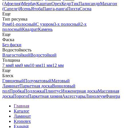
(Афзелия)
Мербау
Каштан
Орех
Кедр
Тик
Палисандр
Махагон
(Сапеле)
Ясень
Ятоба
Панга-панга
Пихта
Сосна
Еще
Тип рисунка
Ромб
1-полосный
С узором
3-х полосный
2-х
полосный
Квадрат
Камень
Еще
Фаска
Без фаски
Водостойкость
Влагостойкий
Водостойкий
Толщина
7 мм
8 мм
9 мм
10 мм
11 мм
12 мм
Еще
Блеск
Глянцевый
Полуматовый
Матовый
Ламинат
Паркетная доска
Виниловый
пол
Пробка
Подложка
Плинтус
Инженерная доска
Массивная
доска
Пороги
Паркетная химия
Аксессуары
Линолеум
Фанера
Главная
Каталог
Ламинат
Kronotex
Exquisit