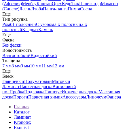
(Афзелия)
Мербау
Каштан
Орех
Кедр
Тик
Палисандр
Махагон
(Сапеле)
Ясень
Ятоба
Панга-панга
Пихта
Сосна
Еще
Тип рисунка
Ромб
1-полосный
С узором
3-х полосный
2-х
полосный
Квадрат
Камень
Еще
Фаска
Без фаски
Водостойкость
Влагостойкий
Водостойкий
Толщина
7 мм
8 мм
9 мм
10 мм
11 мм
12 мм
Еще
Блеск
Глянцевый
Полуматовый
Матовый
Ламинат
Паркетная доска
Виниловый
пол
Пробка
Подложка
Плинтус
Инженерная доска
Массивная
доска
Пороги
Паркетная химия
Аксессуары
Линолеум
Фанера
Главная
Каталог
Ламинат
Kronotex
Exquisit