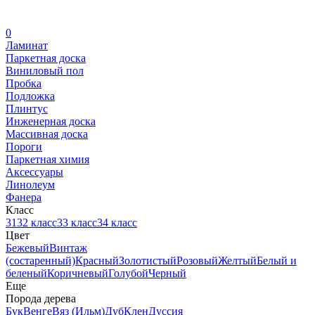
0
Ламинат
Паркетная доска
Виниловый пол
Пробка
Подложка
Плинтус
Инженерная доска
Массивная доска
Пороги
Паркетная химия
Аксессуары
Линолеум
Фанера
Класс
31
32 класс
33 класс
34 класс
Цвет
Бежевый
Винтаж
(состаренный)
Красный
Золотистый
Розовый
Желтый
Белый и
беленый
Коричневый
Голубой
Черный
Еще
Порода дерева
Бук
Венге
Вяз (Ильм)
Дуб
Клен
Дуссия