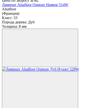
Цена по запросу
за м2
Ламинат Alsafloor Osmoze Намюр 514W
Alsafloor
(Франция)
Класс:
33
Порода дерева:
Дуб
Толщина:
8 мм