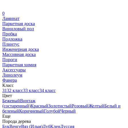
0
Ламинат
Паркетная доска
Виниловый пол
Пробка
Подложка
Плинтус
Инженерная доска
Массивная доска
Пороги
Паркетная химия
Аксессуары
Линолеум
Фанера
Класс
31
32 класс
33 класс
34 класс
Цвет
Бежевый
Винтаж
(состаренный)
Красный
Золотистый
Розовый
Желтый
Белый и
беленый
Коричневый
Голубой
Черный
Еще
Порода дерева
Бук
Венге
Вяз (Ильм)
Дуб
Клен
Дуссия