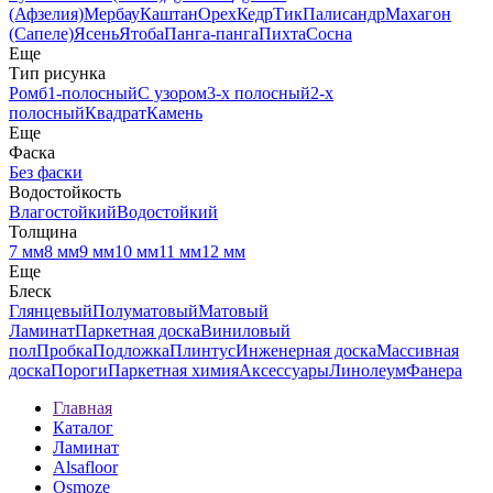
(Афзелия)
Мербау
Каштан
Орех
Кедр
Тик
Палисандр
Махагон
(Сапеле)
Ясень
Ятоба
Панга-панга
Пихта
Сосна
Еще
Тип рисунка
Ромб
1-полосный
С узором
3-х полосный
2-х
полосный
Квадрат
Камень
Еще
Фаска
Без фаски
Водостойкость
Влагостойкий
Водостойкий
Толщина
7 мм
8 мм
9 мм
10 мм
11 мм
12 мм
Еще
Блеск
Глянцевый
Полуматовый
Матовый
Ламинат
Паркетная доска
Виниловый
пол
Пробка
Подложка
Плинтус
Инженерная доска
Массивная
доска
Пороги
Паркетная химия
Аксессуары
Линолеум
Фанера
Главная
Каталог
Ламинат
Alsafloor
Osmoze