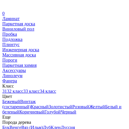
0
Ламинат
Паркетная доска
Виниловый пол
Пробка
Подложка
Плинтус
Инженерная доска
Массивная доска
Пороги
Паркетная химия
Аксессуары
Линолеум
Фанера
Класс
31
32 класс
33 класс
34 класс
Цвет
Бежевый
Винтаж
(состаренный)
Красный
Золотистый
Розовый
Желтый
Белый и
беленый
Коричневый
Голубой
Черный
Еще
Порода дерева
Бук
Венге
Вяз (Ильм)
Дуб
Клен
Дуссия