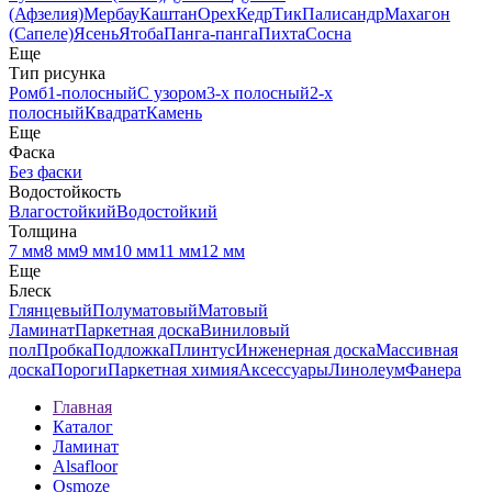
(Афзелия)
Мербау
Каштан
Орех
Кедр
Тик
Палисандр
Махагон
(Сапеле)
Ясень
Ятоба
Панга-панга
Пихта
Сосна
Еще
Тип рисунка
Ромб
1-полосный
С узором
3-х полосный
2-х
полосный
Квадрат
Камень
Еще
Фаска
Без фаски
Водостойкость
Влагостойкий
Водостойкий
Толщина
7 мм
8 мм
9 мм
10 мм
11 мм
12 мм
Еще
Блеск
Глянцевый
Полуматовый
Матовый
Ламинат
Паркетная доска
Виниловый
пол
Пробка
Подложка
Плинтус
Инженерная доска
Массивная
доска
Пороги
Паркетная химия
Аксессуары
Линолеум
Фанера
Главная
Каталог
Ламинат
Alsafloor
Osmoze