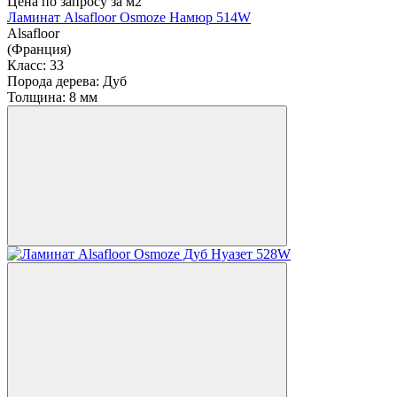
Цена по запросу
за м2
Ламинат Alsafloor Osmoze Намюр 514W
Alsafloor
(Франция)
Класс:
33
Порода дерева:
Дуб
Толщина:
8 мм