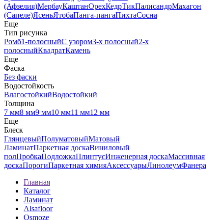
(Афзелия)
Мербау
Каштан
Орех
Кедр
Тик
Палисандр
Махагон
(Сапеле)
Ясень
Ятоба
Панга-панга
Пихта
Сосна
Еще
Тип рисунка
Ромб
1-полосный
С узором
3-х полосный
2-х
полосный
Квадрат
Камень
Еще
Фаска
Без фаски
Водостойкость
Влагостойкий
Водостойкий
Толщина
7 мм
8 мм
9 мм
10 мм
11 мм
12 мм
Еще
Блеск
Глянцевый
Полуматовый
Матовый
Ламинат
Паркетная доска
Виниловый
пол
Пробка
Подложка
Плинтус
Инженерная доска
Массивная
доска
Пороги
Паркетная химия
Аксессуары
Линолеум
Фанера
Главная
Каталог
Ламинат
Alsafloor
Osmoze