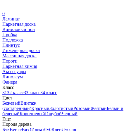
0
Ламинат
Паркетная доска
Виниловый пол
Пробка
Подложка
Плинтус
Инженерная доска
Массивная доска
Пороги
Паркетная химия
Аксессуары
Линолеум
Фанера
Класс
31
32 класс
33 класс
34 класс
Цвет
Бежевый
Винтаж
(состаренный)
Красный
Золотистый
Розовый
Желтый
Белый и
беленый
Коричневый
Голубой
Черный
Еще
Порода дерева
Бук
Венге
Вяз (Ильм)
Дуб
Клен
Дуссия