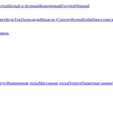
елтый
Белый и беленый
Коричневый
Голубой
Черный
рех
Кедр
Тик
Палисандр
Махагон (Сапеле)
Ясень
Ятоба
Панга-панг
амень
нтус
Инженерная доска
Массивная доска
Пороги
Паркетная химия