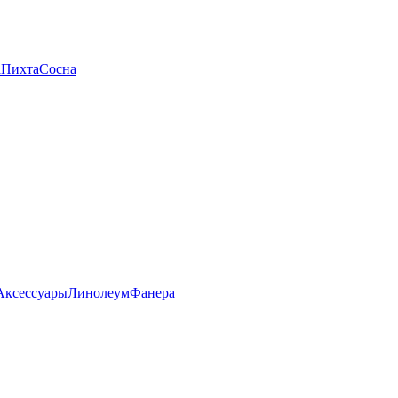
а
Пихта
Сосна
Аксессуары
Линолеум
Фанера