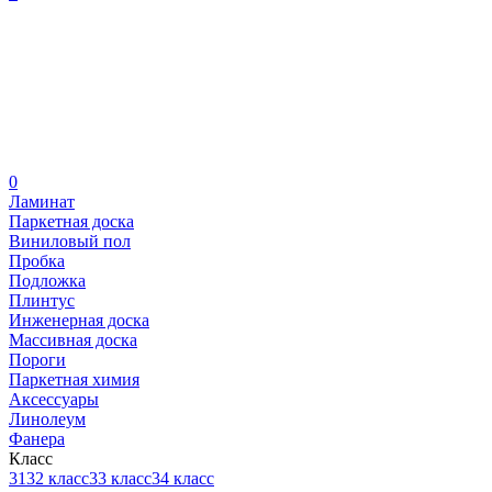
0
Ламинат
Паркетная доска
Виниловый пол
Пробка
Подложка
Плинтус
Инженерная доска
Массивная доска
Пороги
Паркетная химия
Аксессуары
Линолеум
Фанера
Класс
31
32 класс
33 класс
34 класс