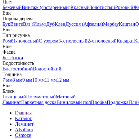
Цвет
Бежевый
Винтаж (состаренный)
Красный
Золотистый
Розовый
Ж
Еще
Порода дерева
Бук
Венге
Вяз (Ильм)
Дуб
Клен
Дуссия (Афзелия)
Мербау
Каштан
О
Еще
Тип рисунка
Ромб
1-полосный
С узором
3-х полосный
2-х полосный
Квадрат
К
Еще
Фаска
Без фаски
Водостойкость
Влагостойкий
Водостойкий
Толщина
7 мм
8 мм
9 мм
10 мм
11 мм
12 мм
Еще
Блеск
Глянцевый
Полуматовый
Матовый
Ламинат
Паркетная доска
Виниловый пол
Пробка
Подложка
Пли
Главная
Каталог
Ламинат
Alsafloor
Osmoze