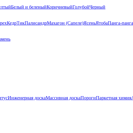
елтый
Белый и беленый
Коричневый
Голубой
Черный
рех
Кедр
Тик
Палисандр
Махагон (Сапеле)
Ясень
Ятоба
Панга-панг
амень
нтус
Инженерная доска
Массивная доска
Пороги
Паркетная химия