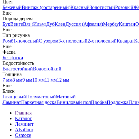
Цвет
Бежевый
Винтаж (состаренный)
Красный
Золотистый
Розовый
Ж
Еще
Порода дерева
Бук
Венге
Вяз (Ильм)
Дуб
Клен
Дуссия (Афзелия)
Мербау
Каштан
О
Еще
Тип рисунка
Ромб
1-полосный
С узором
3-х полосный
2-х полосный
Квадрат
К
Еще
Фаска
Без фаски
Водостойкость
Влагостойкий
Водостойкий
Толщина
7 мм
8 мм
9 мм
10 мм
11 мм
12 мм
Еще
Блеск
Глянцевый
Полуматовый
Матовый
Ламинат
Паркетная доска
Виниловый пол
Пробка
Подложка
Пли
Главная
Каталог
Ламинат
Alsafloor
Osmoze