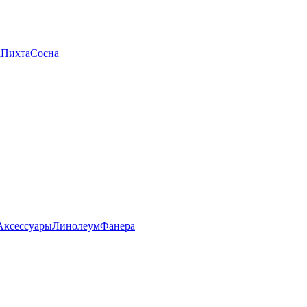
а
Пихта
Сосна
Аксессуары
Линолеум
Фанера