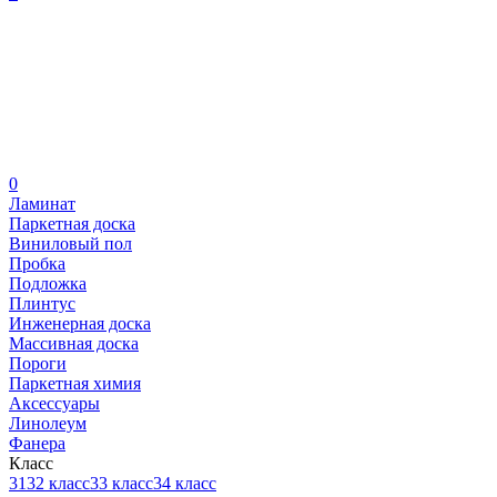
0
Ламинат
Паркетная доска
Виниловый пол
Пробка
Подложка
Плинтус
Инженерная доска
Массивная доска
Пороги
Паркетная химия
Аксессуары
Линолеум
Фанера
Класс
31
32 класс
33 класс
34 класс