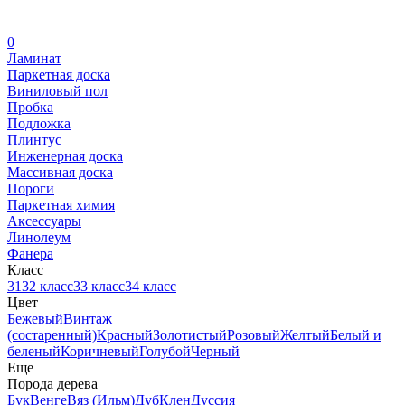
0
Ламинат
Паркетная доска
Виниловый пол
Пробка
Подложка
Плинтус
Инженерная доска
Массивная доска
Пороги
Паркетная химия
Аксессуары
Линолеум
Фанера
Класс
31
32 класс
33 класс
34 класс
Цвет
Бежевый
Винтаж
(состаренный)
Красный
Золотистый
Розовый
Желтый
Белый и
беленый
Коричневый
Голубой
Черный
Еще
Порода дерева
Бук
Венге
Вяз (Ильм)
Дуб
Клен
Дуссия