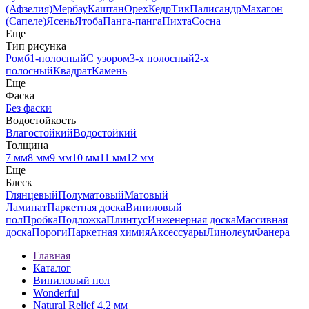
(Афзелия)
Мербау
Каштан
Орех
Кедр
Тик
Палисандр
Махагон
(Сапеле)
Ясень
Ятоба
Панга-панга
Пихта
Сосна
Еще
Тип рисунка
Ромб
1-полосный
С узором
3-х полосный
2-х
полосный
Квадрат
Камень
Еще
Фаска
Без фаски
Водостойкость
Влагостойкий
Водостойкий
Толщина
7 мм
8 мм
9 мм
10 мм
11 мм
12 мм
Еще
Блеск
Глянцевый
Полуматовый
Матовый
Ламинат
Паркетная доска
Виниловый
пол
Пробка
Подложка
Плинтус
Инженерная доска
Массивная
доска
Пороги
Паркетная химия
Аксессуары
Линолеум
Фанера
Главная
Каталог
Виниловый пол
Wonderful
Natural Relief 4,2 мм