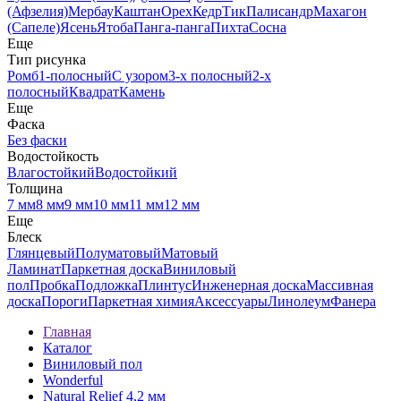
(Афзелия)
Мербау
Каштан
Орех
Кедр
Тик
Палисандр
Махагон
(Сапеле)
Ясень
Ятоба
Панга-панга
Пихта
Сосна
Еще
Тип рисунка
Ромб
1-полосный
С узором
3-х полосный
2-х
полосный
Квадрат
Камень
Еще
Фаска
Без фаски
Водостойкость
Влагостойкий
Водостойкий
Толщина
7 мм
8 мм
9 мм
10 мм
11 мм
12 мм
Еще
Блеск
Глянцевый
Полуматовый
Матовый
Ламинат
Паркетная доска
Виниловый
пол
Пробка
Подложка
Плинтус
Инженерная доска
Массивная
доска
Пороги
Паркетная химия
Аксессуары
Линолеум
Фанера
Главная
Каталог
Виниловый пол
Wonderful
Natural Relief 4,2 мм