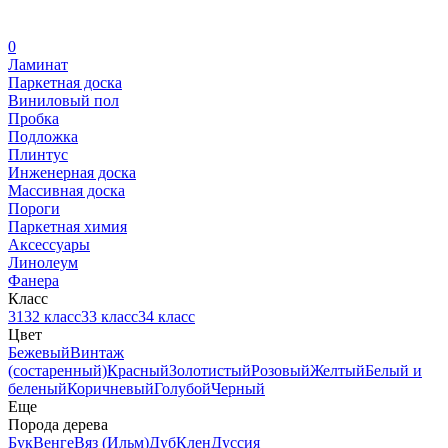
0
Ламинат
Паркетная доска
Виниловый пол
Пробка
Подложка
Плинтус
Инженерная доска
Массивная доска
Пороги
Паркетная химия
Аксессуары
Линолеум
Фанера
Класс
31
32 класс
33 класс
34 класс
Цвет
Бежевый
Винтаж
(состаренный)
Красный
Золотистый
Розовый
Желтый
Белый и
беленый
Коричневый
Голубой
Черный
Еще
Порода дерева
Бук
Венге
Вяз (Ильм)
Дуб
Клен
Дуссия