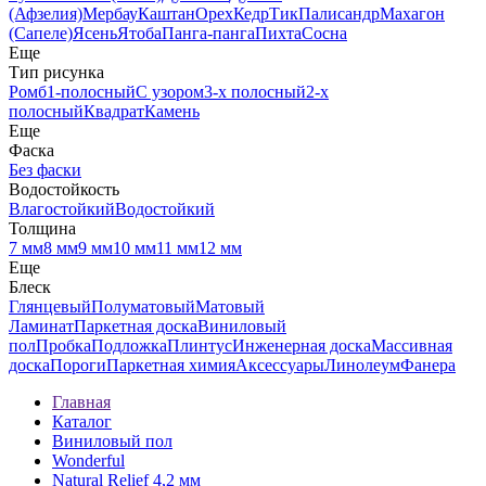
(Афзелия)
Мербау
Каштан
Орех
Кедр
Тик
Палисандр
Махагон
(Сапеле)
Ясень
Ятоба
Панга-панга
Пихта
Сосна
Еще
Тип рисунка
Ромб
1-полосный
С узором
3-х полосный
2-х
полосный
Квадрат
Камень
Еще
Фаска
Без фаски
Водостойкость
Влагостойкий
Водостойкий
Толщина
7 мм
8 мм
9 мм
10 мм
11 мм
12 мм
Еще
Блеск
Глянцевый
Полуматовый
Матовый
Ламинат
Паркетная доска
Виниловый
пол
Пробка
Подложка
Плинтус
Инженерная доска
Массивная
доска
Пороги
Паркетная химия
Аксессуары
Линолеум
Фанера
Главная
Каталог
Виниловый пол
Wonderful
Natural Relief 4,2 мм