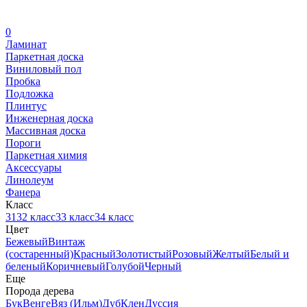
0
Ламинат
Паркетная доска
Виниловый пол
Пробка
Подложка
Плинтус
Инженерная доска
Массивная доска
Пороги
Паркетная химия
Аксессуары
Линолеум
Фанера
Класс
31
32 класс
33 класс
34 класс
Цвет
Бежевый
Винтаж
(состаренный)
Красный
Золотистый
Розовый
Желтый
Белый и
беленый
Коричневый
Голубой
Черный
Еще
Порода дерева
Бук
Венге
Вяз (Ильм)
Дуб
Клен
Дуссия