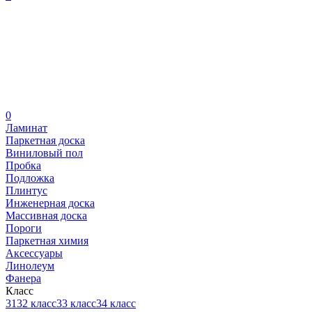
0
Ламинат
Паркетная доска
Виниловый пол
Пробка
Подложка
Плинтус
Инженерная доска
Массивная доска
Пороги
Паркетная химия
Аксессуары
Линолеум
Фанера
Класс
31
32 класс
33 класс
34 класс