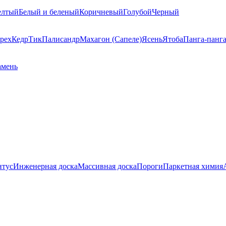
елтый
Белый и беленый
Коричневый
Голубой
Черный
рех
Кедр
Тик
Палисандр
Махагон (Сапеле)
Ясень
Ятоба
Панга-панг
амень
нтус
Инженерная доска
Массивная доска
Пороги
Паркетная химия