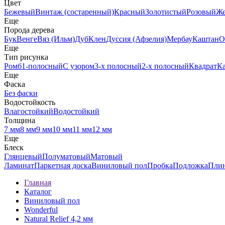
Цвет
Бежевый
Винтаж (состаренный)
Красный
Золотистый
Розовый
Ж
Еще
Порода дерева
Бук
Венге
Вяз (Ильм)
Дуб
Клен
Дуссия (Афзелия)
Мербау
Каштан
О
Еще
Тип рисунка
Ромб
1-полосный
С узором
3-х полосный
2-х полосный
Квадрат
К
Еще
Фаска
Без фаски
Водостойкость
Влагостойкий
Водостойкий
Толщина
7 мм
8 мм
9 мм
10 мм
11 мм
12 мм
Еще
Блеск
Глянцевый
Полуматовый
Матовый
Ламинат
Паркетная доска
Виниловый пол
Пробка
Подложка
Пли
Главная
Каталог
Виниловый пол
Wonderful
Natural Relief 4,2 мм