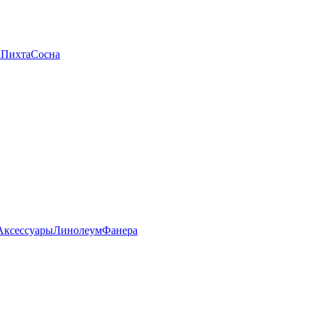
а
Пихта
Сосна
Аксессуары
Линолеум
Фанера