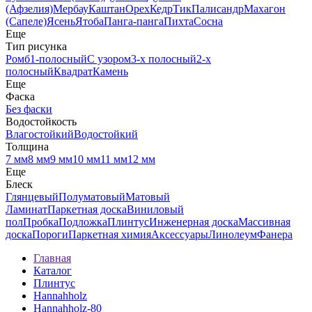
(Афзелия)
Мербау
Каштан
Орех
Кедр
Тик
Палисандр
Махагон
(Сапеле)
Ясень
Ятоба
Панга-панга
Пихта
Сосна
Еще
Тип рисунка
Ромб
1-полосный
С узором
3-х полосный
2-х
полосный
Квадрат
Камень
Еще
Фаска
Без фаски
Водостойкость
Влагостойкий
Водостойкий
Толщина
7 мм
8 мм
9 мм
10 мм
11 мм
12 мм
Еще
Блеск
Глянцевый
Полуматовый
Матовый
Ламинат
Паркетная доска
Виниловый
пол
Пробка
Подложка
Плинтус
Инженерная доска
Массивная
доска
Пороги
Паркетная химия
Аксессуары
Линолеум
Фанера
Главная
Каталог
Плинтус
Hannahholz
Hannahholz-80