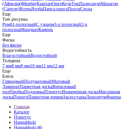
(Афзелия)
Мербау
Каштан
Орех
Кедр
Тик
Палисандр
Махагон
(Сапеле)
Ясень
Ятоба
Панга-панга
Пихта
Сосна
Еще
Тип рисунка
Ромб
1-полосный
С узором
3-х полосный
2-х
полосный
Квадрат
Камень
Еще
Фаска
Без фаски
Водостойкость
Влагостойкий
Водостойкий
Толщина
7 мм
8 мм
9 мм
10 мм
11 мм
12 мм
Еще
Блеск
Глянцевый
Полуматовый
Матовый
Ламинат
Паркетная доска
Виниловый
пол
Пробка
Подложка
Плинтус
Инженерная доска
Массивная
доска
Пороги
Паркетная химия
Аксессуары
Линолеум
Фанера
Главная
Каталог
Плинтус
Hannahholz
Hannahholz-80