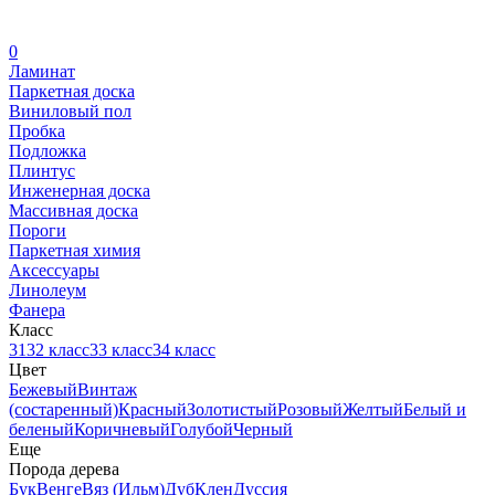
0
Ламинат
Паркетная доска
Виниловый пол
Пробка
Подложка
Плинтус
Инженерная доска
Массивная доска
Пороги
Паркетная химия
Аксессуары
Линолеум
Фанера
Класс
31
32 класс
33 класс
34 класс
Цвет
Бежевый
Винтаж
(состаренный)
Красный
Золотистый
Розовый
Желтый
Белый и
беленый
Коричневый
Голубой
Черный
Еще
Порода дерева
Бук
Венге
Вяз (Ильм)
Дуб
Клен
Дуссия