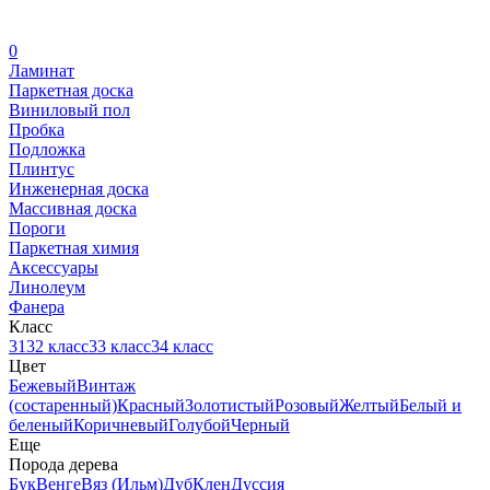
0
Ламинат
Паркетная доска
Виниловый пол
Пробка
Подложка
Плинтус
Инженерная доска
Массивная доска
Пороги
Паркетная химия
Аксессуары
Линолеум
Фанера
Класс
31
32 класс
33 класс
34 класс
Цвет
Бежевый
Винтаж
(состаренный)
Красный
Золотистый
Розовый
Желтый
Белый и
беленый
Коричневый
Голубой
Черный
Еще
Порода дерева
Бук
Венге
Вяз (Ильм)
Дуб
Клен
Дуссия