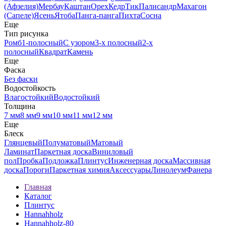
(Афзелия)
Мербау
Каштан
Орех
Кедр
Тик
Палисандр
Махагон
(Сапеле)
Ясень
Ятоба
Панга-панга
Пихта
Сосна
Еще
Тип рисунка
Ромб
1-полосный
С узором
3-х полосный
2-х
полосный
Квадрат
Камень
Еще
Фаска
Без фаски
Водостойкость
Влагостойкий
Водостойкий
Толщина
7 мм
8 мм
9 мм
10 мм
11 мм
12 мм
Еще
Блеск
Глянцевый
Полуматовый
Матовый
Ламинат
Паркетная доска
Виниловый
пол
Пробка
Подложка
Плинтус
Инженерная доска
Массивная
доска
Пороги
Паркетная химия
Аксессуары
Линолеум
Фанера
Главная
Каталог
Плинтус
Hannahholz
Hannahholz-80