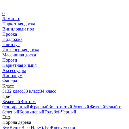
0
Ламинат
Паркетная доска
Виниловый пол
Пробка
Подложка
Плинтус
Инженерная доска
Массивная доска
Пороги
Паркетная химия
Аксессуары
Линолеум
Фанера
Класс
31
32 класс
33 класс
34 класс
Цвет
Бежевый
Винтаж
(состаренный)
Красный
Золотистый
Розовый
Желтый
Белый и
беленый
Коричневый
Голубой
Черный
Еще
Порода дерева
Бук
Венге
Вяз (Ильм)
Дуб
Клен
Дуссия