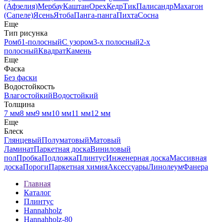
(Афзелия)
Мербау
Каштан
Орех
Кедр
Тик
Палисандр
Махагон
(Сапеле)
Ясень
Ятоба
Панга-панга
Пихта
Сосна
Еще
Тип рисунка
Ромб
1-полосный
С узором
3-х полосный
2-х
полосный
Квадрат
Камень
Еще
Фаска
Без фаски
Водостойкость
Влагостойкий
Водостойкий
Толщина
7 мм
8 мм
9 мм
10 мм
11 мм
12 мм
Еще
Блеск
Глянцевый
Полуматовый
Матовый
Ламинат
Паркетная доска
Виниловый
пол
Пробка
Подложка
Плинтус
Инженерная доска
Массивная
доска
Пороги
Паркетная химия
Аксессуары
Линолеум
Фанера
Главная
Каталог
Плинтус
Hannahholz
Hannahholz-80