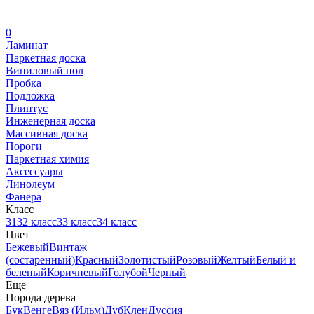
0
Ламинат
Паркетная доска
Виниловый пол
Пробка
Подложка
Плинтус
Инженерная доска
Массивная доска
Пороги
Паркетная химия
Аксессуары
Линолеум
Фанера
Класс
31
32 класс
33 класс
34 класс
Цвет
Бежевый
Винтаж
(состаренный)
Красный
Золотистый
Розовый
Желтый
Белый и
беленый
Коричневый
Голубой
Черный
Еще
Порода дерева
Бук
Венге
Вяз (Ильм)
Дуб
Клен
Дуссия