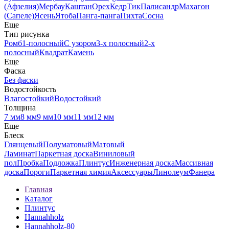
(Афзелия)
Мербау
Каштан
Орех
Кедр
Тик
Палисандр
Махагон
(Сапеле)
Ясень
Ятоба
Панга-панга
Пихта
Сосна
Еще
Тип рисунка
Ромб
1-полосный
С узором
3-х полосный
2-х
полосный
Квадрат
Камень
Еще
Фаска
Без фаски
Водостойкость
Влагостойкий
Водостойкий
Толщина
7 мм
8 мм
9 мм
10 мм
11 мм
12 мм
Еще
Блеск
Глянцевый
Полуматовый
Матовый
Ламинат
Паркетная доска
Виниловый
пол
Пробка
Подложка
Плинтус
Инженерная доска
Массивная
доска
Пороги
Паркетная химия
Аксессуары
Линолеум
Фанера
Главная
Каталог
Плинтус
Hannahholz
Hannahholz-80