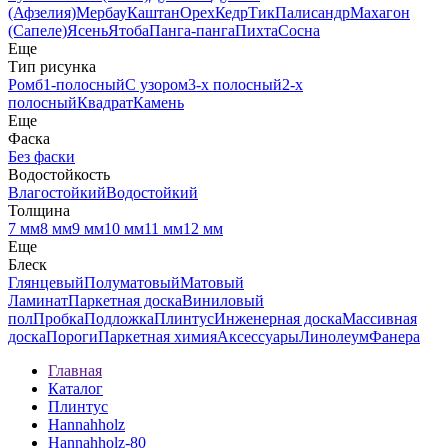
(Афзелия)
Мербау
Каштан
Орех
Кедр
Тик
Палисандр
Махагон
(Сапеле)
Ясень
Ятоба
Панга-панга
Пихта
Сосна
Еще
Тип рисунка
Ромб
1-полосный
С узором
3-х полосный
2-х
полосный
Квадрат
Камень
Еще
Фаска
Без фаски
Водостойкость
Влагостойкий
Водостойкий
Толщина
7 мм
8 мм
9 мм
10 мм
11 мм
12 мм
Еще
Блеск
Глянцевый
Полуматовый
Матовый
Ламинат
Паркетная доска
Виниловый
пол
Пробка
Подложка
Плинтус
Инженерная доска
Массивная
доска
Пороги
Паркетная химия
Аксессуары
Линолеум
Фанера
Главная
Каталог
Плинтус
Hannahholz
Hannahholz-80