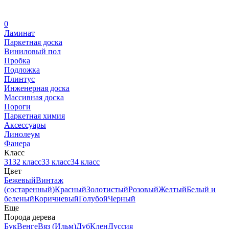
0
Ламинат
Паркетная доска
Виниловый пол
Пробка
Подложка
Плинтус
Инженерная доска
Массивная доска
Пороги
Паркетная химия
Аксессуары
Линолеум
Фанера
Класс
31
32 класс
33 класс
34 класс
Цвет
Бежевый
Винтаж
(состаренный)
Красный
Золотистый
Розовый
Желтый
Белый и
беленый
Коричневый
Голубой
Черный
Еще
Порода дерева
Бук
Венге
Вяз (Ильм)
Дуб
Клен
Дуссия