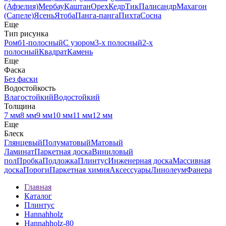
(Афзелия)
Мербау
Каштан
Орех
Кедр
Тик
Палисандр
Махагон
(Сапеле)
Ясень
Ятоба
Панга-панга
Пихта
Сосна
Еще
Тип рисунка
Ромб
1-полосный
С узором
3-х полосный
2-х
полосный
Квадрат
Камень
Еще
Фаска
Без фаски
Водостойкость
Влагостойкий
Водостойкий
Толщина
7 мм
8 мм
9 мм
10 мм
11 мм
12 мм
Еще
Блеск
Глянцевый
Полуматовый
Матовый
Ламинат
Паркетная доска
Виниловый
пол
Пробка
Подложка
Плинтус
Инженерная доска
Массивная
доска
Пороги
Паркетная химия
Аксессуары
Линолеум
Фанера
Главная
Каталог
Плинтус
Hannahholz
Hannahholz-80