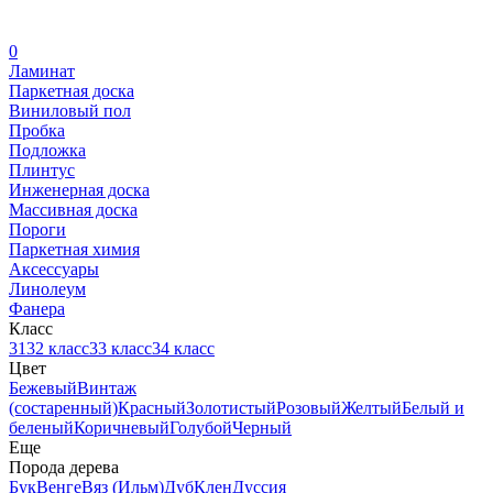
0
Ламинат
Паркетная доска
Виниловый пол
Пробка
Подложка
Плинтус
Инженерная доска
Массивная доска
Пороги
Паркетная химия
Аксессуары
Линолеум
Фанера
Класс
31
32 класс
33 класс
34 класс
Цвет
Бежевый
Винтаж
(состаренный)
Красный
Золотистый
Розовый
Желтый
Белый и
беленый
Коричневый
Голубой
Черный
Еще
Порода дерева
Бук
Венге
Вяз (Ильм)
Дуб
Клен
Дуссия