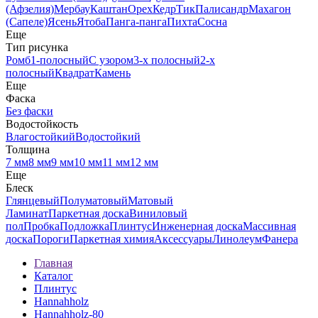
(Афзелия)
Мербау
Каштан
Орех
Кедр
Тик
Палисандр
Махагон
(Сапеле)
Ясень
Ятоба
Панга-панга
Пихта
Сосна
Еще
Тип рисунка
Ромб
1-полосный
С узором
3-х полосный
2-х
полосный
Квадрат
Камень
Еще
Фаска
Без фаски
Водостойкость
Влагостойкий
Водостойкий
Толщина
7 мм
8 мм
9 мм
10 мм
11 мм
12 мм
Еще
Блеск
Глянцевый
Полуматовый
Матовый
Ламинат
Паркетная доска
Виниловый
пол
Пробка
Подложка
Плинтус
Инженерная доска
Массивная
доска
Пороги
Паркетная химия
Аксессуары
Линолеум
Фанера
Главная
Каталог
Плинтус
Hannahholz
Hannahholz-80