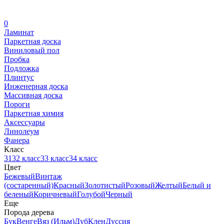
0
Ламинат
Паркетная доска
Виниловый пол
Пробка
Подложка
Плинтус
Инженерная доска
Массивная доска
Пороги
Паркетная химия
Аксессуары
Линолеум
Фанера
Класс
31
32 класс
33 класс
34 класс
Цвет
Бежевый
Винтаж
(состаренный)
Красный
Золотистый
Розовый
Желтый
Белый и
беленый
Коричневый
Голубой
Черный
Еще
Порода дерева
Бук
Венге
Вяз (Ильм)
Дуб
Клен
Дуссия