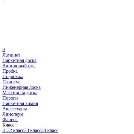
0
Ламинат
Паркетная доска
Виниловый пол
Пробка
Подложка
Плинтус
Инженерная доска
Массивная доска
Пороги
Паркетная химия
Аксессуары
Линолеум
Фанера
Класс
31
32 класс
33 класс
34 класс