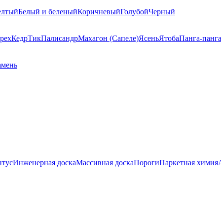
елтый
Белый и беленый
Коричневый
Голубой
Черный
рех
Кедр
Тик
Палисандр
Махагон (Сапеле)
Ясень
Ятоба
Панга-панг
амень
нтус
Инженерная доска
Массивная доска
Пороги
Паркетная химия