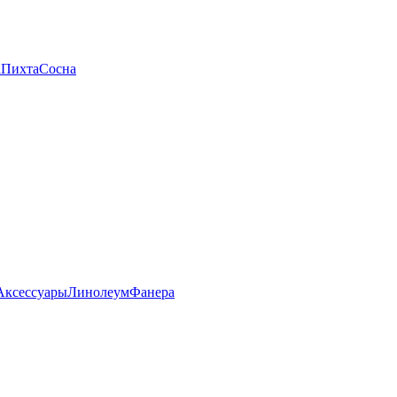
а
Пихта
Сосна
Аксессуары
Линолеум
Фанера