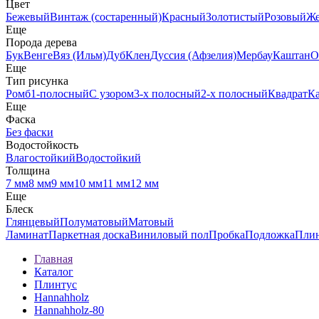
Цвет
Бежевый
Винтаж (состаренный)
Красный
Золотистый
Розовый
Ж
Еще
Порода дерева
Бук
Венге
Вяз (Ильм)
Дуб
Клен
Дуссия (Афзелия)
Мербау
Каштан
О
Еще
Тип рисунка
Ромб
1-полосный
С узором
3-х полосный
2-х полосный
Квадрат
К
Еще
Фаска
Без фаски
Водостойкость
Влагостойкий
Водостойкий
Толщина
7 мм
8 мм
9 мм
10 мм
11 мм
12 мм
Еще
Блеск
Глянцевый
Полуматовый
Матовый
Ламинат
Паркетная доска
Виниловый пол
Пробка
Подложка
Пли
Главная
Каталог
Плинтус
Hannahholz
Hannahholz-80