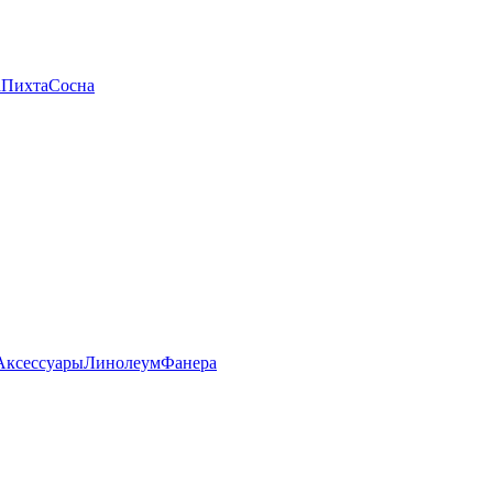
а
Пихта
Сосна
Аксессуары
Линолеум
Фанера