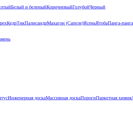
елтый
Белый и беленый
Коричневый
Голубой
Черный
рех
Кедр
Тик
Палисандр
Махагон (Сапеле)
Ясень
Ятоба
Панга-панг
амень
нтус
Инженерная доска
Массивная доска
Пороги
Паркетная химия