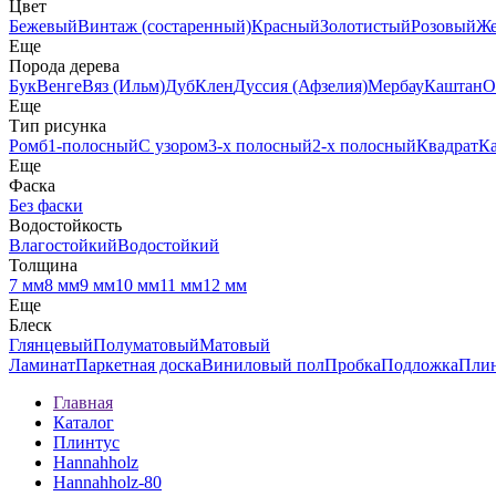
Цвет
Бежевый
Винтаж (состаренный)
Красный
Золотистый
Розовый
Ж
Еще
Порода дерева
Бук
Венге
Вяз (Ильм)
Дуб
Клен
Дуссия (Афзелия)
Мербау
Каштан
О
Еще
Тип рисунка
Ромб
1-полосный
С узором
3-х полосный
2-х полосный
Квадрат
К
Еще
Фаска
Без фаски
Водостойкость
Влагостойкий
Водостойкий
Толщина
7 мм
8 мм
9 мм
10 мм
11 мм
12 мм
Еще
Блеск
Глянцевый
Полуматовый
Матовый
Ламинат
Паркетная доска
Виниловый пол
Пробка
Подложка
Пли
Главная
Каталог
Плинтус
Hannahholz
Hannahholz-80