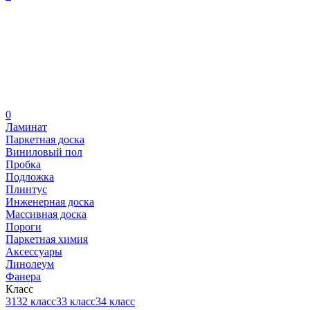
0
Ламинат
Паркетная доска
Виниловый пол
Пробка
Подложка
Плинтус
Инженерная доска
Массивная доска
Пороги
Паркетная химия
Аксессуары
Линолеум
Фанера
Класс
31
32 класс
33 класс
34 класс