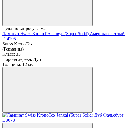
Цена по запросу
за м2
Ламинат Swiss KronoTex Jangal (Super Solid) Америко светлый
D 4705
Swiss KronoTex
(Германия)
Класс:
33
Порода дерева:
Дуб
Толщина:
12 мм