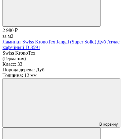
2 980 ₽
за м2
Ламинат Swiss KronoTex Jangal (Super Solid) Дуб Атлас
кофейный D 3591
Swiss KronoTex
(Германия)
Класс:
33
Порода дерева:
Дуб
Толщина:
12 мм
В корзину