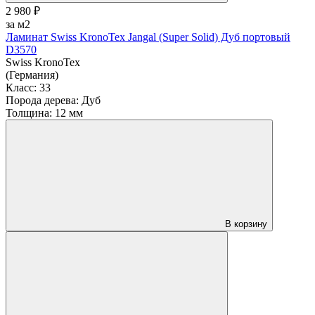
2 980 ₽
за м2
Ламинат Swiss KronoTex Jangal (Super Solid) Дуб портовый
D3570
Swiss KronoTex
(Германия)
Класс:
33
Порода дерева:
Дуб
Толщина:
12 мм
В корзину