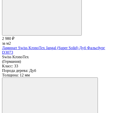
2 980 ₽
за м2
Ламинат Swiss KronoTex Jangal (Super Solid) Дуб Фальсбург
D3073
Swiss KronoTex
(Германия)
Класс:
33
Порода дерева:
Дуб
Толщина:
12 мм