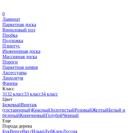
0
Ламинат
Паркетная доска
Виниловый пол
Пробка
Подложка
Плинтус
Инженерная доска
Массивная доска
Пороги
Паркетная химия
Аксессуары
Линолеум
Фанера
Класс
31
32 класс
33 класс
34 класс
Цвет
Бежевый
Винтаж
(состаренный)
Красный
Золотистый
Розовый
Желтый
Белый и
беленый
Коричневый
Голубой
Черный
Еще
Порода дерева
Бук
Венге
Вяз (Ильм)
Дуб
Клен
Дуссия