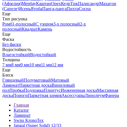
(Афзелия)
Мербау
Каштан
Орех
Кедр
Тик
Палисандр
Махагон
(Сапеле)
Ясень
Ятоба
Панга-панга
Пихта
Сосна
Еще
Тип рисунка
Ромб
1-полосный
С узором
3-х полосный
2-х
полосный
Квадрат
Камень
Еще
Фаска
Без фаски
Водостойкость
Влагостойкий
Водостойкий
Толщина
7 мм
8 мм
9 мм
10 мм
11 мм
12 мм
Еще
Блеск
Глянцевый
Полуматовый
Матовый
Ламинат
Паркетная доска
Виниловый
пол
Пробка
Подложка
Плинтус
Инженерная доска
Массивная
доска
Пороги
Паркетная химия
Аксессуары
Линолеум
Фанера
Главная
Каталог
Ламинат
Swiss KronoTex
Jangal (Super Solid) 12/33