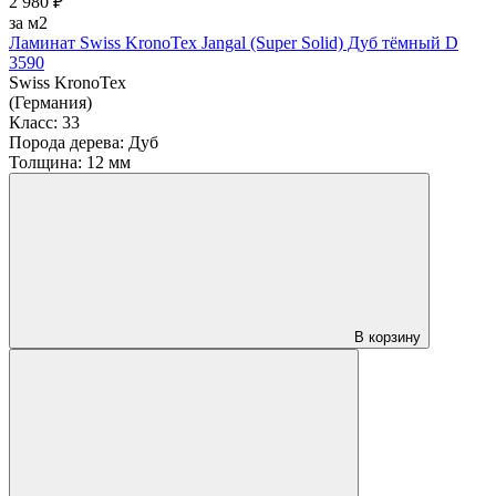
2 980 ₽
за м2
Ламинат Swiss KronoTex Jangal (Super Solid) Дуб тёмный D
3590
Swiss KronoTex
(Германия)
Класс:
33
Порода дерева:
Дуб
Толщина:
12 мм
В корзину