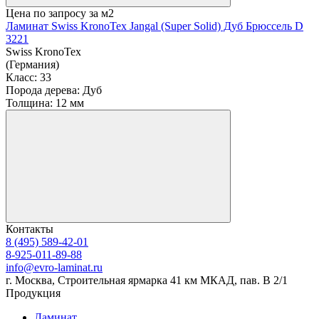
Цена по запросу
за м2
Ламинат Swiss KronoTex Jangal (Super Solid) Дуб Брюссель D
3221
Swiss KronoTex
(Германия)
Класс:
33
Порода дерева:
Дуб
Толщина:
12 мм
Контакты
8 (495) 589-42-01
8-925-011-89-88
info@evro-laminat.ru
г. Москва, Строительная ярмарка 41 км МКАД, пав. В 2/1
Продукция
Ламинат